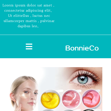
Lorem ipsum dolor sat amet，
consectetur adipiscing elit。
Ut elittellus，luctus nec
ullamcorper mattis，pulvinar
dapibus leo。