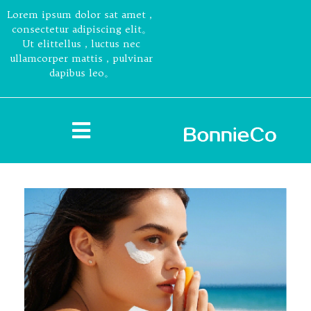
Lorem ipsum dolor sat amet，
consectetur adipiscing elit。
Ut elittellus，luctus nec
ullamcorper mattis，pulvinar
dapibus leo。