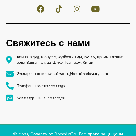
Свяжитесь с нами
Комната 305, корпус 2, Хуэйхэтяньди, No 26, промышленная
зона Ванган, улица Цзяхэ, Гуанчжоу, Китай
Электронная почта: sales001@bonniecobeauty.com
Телефон: +86 18202023258
Whatsapp: +86 18202023258
© 2023 Саварта от BonnieCo. Все права защищены