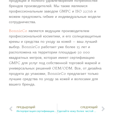
продукции и полного удовлетворения потребностей
брендов производителей. Мы также являемся
профессиональным заводом GMPC и ISO 22716 и
можем предложить гибкие и индивидуальные модели
сотрудничества.
BonnieCo
является ведущим производителем
профессиональной косметики, и его солнцезащитные
кремы и средства по уходу за кожей — ваш лучший
выбор. BonnieCo работает уже более 15 лет и
расположена на территории площадью 50 000
квадратных метров, которая имеет сертификацию
GMPC для услуг под собственной торговой маркой и
универсальных решений OEM/ODM. Все, от дизайна
продукта до упаковки, BonnieCo предлагает только
лучшие средства по уходу за кожей и волосами для
вашего бренда.
ПРЕДЫДУЩИЙ
СЛЕДУЮЩИЙ
Интерпретация сертификации GMP и ISO 22716 для привлечения владельцев брендов, ищущих высококачественные заводы OEM
Сделайте кожу более чистой и здоровой с помощью омолаживающих подушечек для лица JoyPrettyin с салициловой кислотой и AHA-кислотой