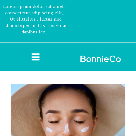
Lorem ipsum dolor sat amet，
consectetur adipiscing elit。
Ut elittellus，luctus nec
ullamcorper mattis，pulvinar
dapibus leo。