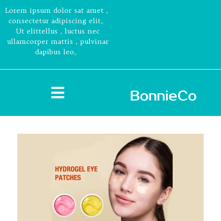
Lorem ipsum dolor sat amet，
consectetur adipiscing elit。
Ut elittellus，luctus nec
ullamcorper mattis，pulvinar
dapibus leo。