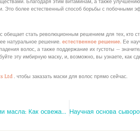
ществами. Благодаря этим витаминам, а также улучшению
ми. Это более естественный способ борьбы с побочными э
ос обещает стать революционным решением для тех, кто с
лее натуральное решение.
естественное решение.
Ее нау
падения волос, а также поддержание их густоты — значи
уйте эту имбирную маску, и, возможно, вы узнаете, как с
s Ltd
. чтобы заказать маски для волос прямо сейчас.
Секреты подавления секреции масла: Как освежающий тоник на основе чайного дерева помогает справиться с акне