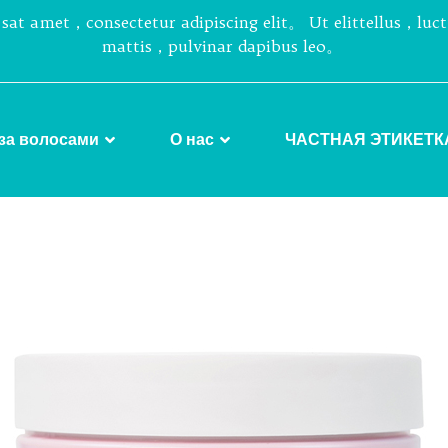
sat amet，consectetur adipiscing elit。 Ut elittellus，luc
mattis，pulvinar dapibus leo。
за волосами
О нас
ЧАСТНАЯ ЭТИКЕТК