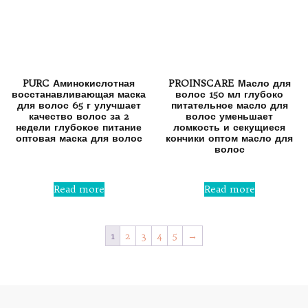
PURC Аминокислотная
PROINSCARE Масло для
восстанавливающая маска
волос 150 мл глубоко
для волос 65 г улучшает
питательное масло для
качество волос за 2
волос уменьшает
недели глубокое питание
ломкость и секущиеся
оптовая маска для волос
кончики оптом масло для
волос
Rated
0
Rated
out
0
Read more
Read more
of
out
5
of
5
1
2
3
4
5
→