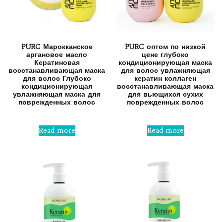
PURC Марокканское
PURC оптом по низкой
аргановое масло
цене глубоко
Кератиновая
кондиционирующая маска
восстанавливающая маска
для волос увлажняющая
для волос Глубоко
кератин коллаген
кондиционирующая
восстанавливающая маска
увлажняющая маска для
для вьющихся сухих
поврежденных волос
поврежденных волос
Rated
Rated
0
0
Read more
Read more
out
out
of
of
5
5