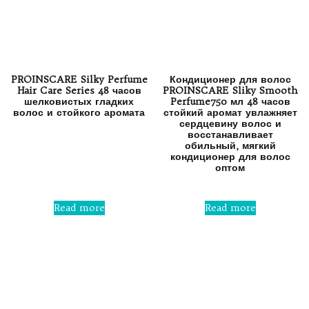
PROINSCARE Silky Perfume
Кондиционер для волос
Hair Care Series 48 часов
PROINSCARE Sliky Smooth
шелковистых гладких
Perfume750 мл 48 часов
волос и стойкого аромата
стойкий аромат увлажняет
сердцевину волос и
восстанавливает
Rated
обильный, мягкий
0
кондиционер для волос
out
of
оптом
5
Rated
0
Read more
Read more
out
of
5