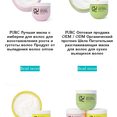
PURC Лучшая маска с
PURC Оптовая продажа
имбирем для волос для
OEM / ODM Органический
восстановления роста и
протеин Шелк Питательная
густоты волос Продукт от
разглаживающая маска
выпадения волос оптом
для волос для сухих
вьющихся волос
Rated
0
Rated
out
0
Read more
Read more
of
out
5
of
5