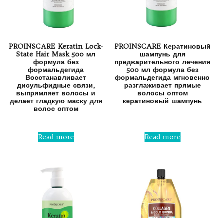
PROINSCARE Keratin Lock-
PROINSCARE Кератиновый
State Hair Mask 500 мл
шампунь для
формула без
предварительного лечения
формальдегида
500 мл формула без
Восстанавливает
формальдегида мгновенно
дисульфидные связи,
разглаживает прямые
выпрямляет волосы и
волосы оптом
делает гладкую маску для
кератиновый шампунь
волос оптом
Rated
0
Rated
out
0
Read more
Read more
of
out
5
of
5