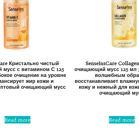
Care Кристально чистый
SenseInsCare Collage
мусс с витамином С 125
очищающий мусс 125 мл 
убокое очищение на уровне
волшебным обра
лансирует жир кожи и
восстанавливает влажн
оптовый очищающий мусс
кожу и нежный для кож
очищающий му
Rated
0
Rated
out
0
of
out
5
Read more
Read more
of
5