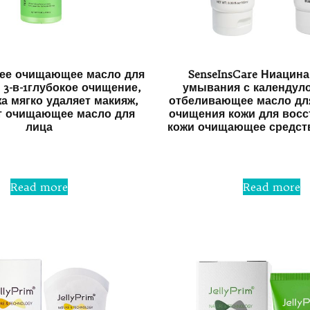
ее очищающее масло для
SenseInsCare Ниацин
 3-в-1глубокое очищение,
умывания с календуло
а мягко удаляет макияж,
отбеливающее масло для
т очищающее масло для
очищения кожи для восс
лица
кожи очищающее средст
Rated
Rated
0
0
out
out
Read more
Read more
of
of
5
5