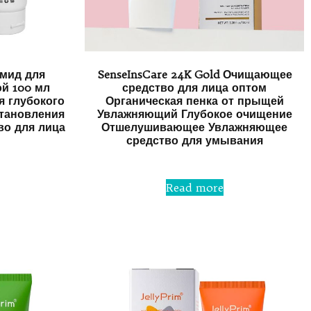
амид для
SenseInsCare 24K Gold Очищающее
й 100 мл
средство для лица оптом
 глубокого
Органическая пенка от прыщей
тановления
Увлажняющий Глубокое очищение
во для лица
Отшелушивающее Увлажняющее
средство для умывания
Rated
0
Read more
out
of
5