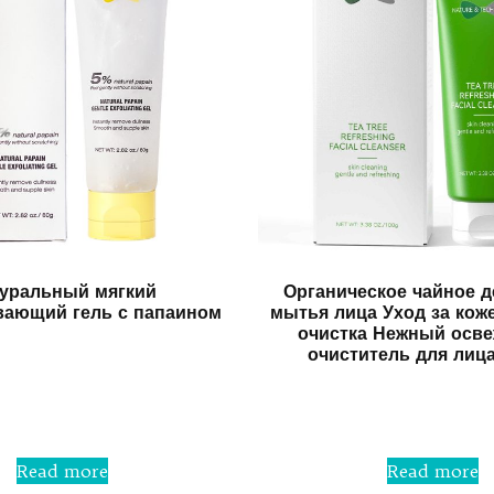
уральный мягкий
Органическое чайное д
ающий гель с папаином
мытья лица Уход за кож
очистка Нежный осв
очиститель для лиц
Rated
0
out
Rated
of
0
5
out
of
5
Read more
Read more