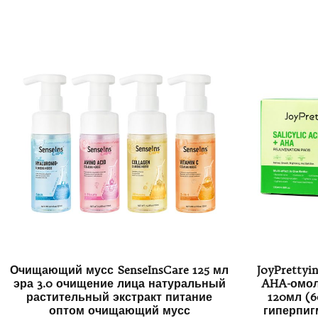
Очищающий мусс SenseInsCare 125 мл
JoyPrettyi
эра 3.0 очищение лица натуральный
AHA-омо
растительный экстракт питание
120мл (6
оптом очищающий мусс
гиперпиг