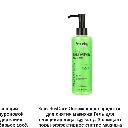
ивающий
SenseInsCare Освежающее средство
луроновой
для снятия макияжа Гель для
Удержание
очищения лица 235 мл 30S очищает
барьер 100%
поры эффективное снятие макияжа