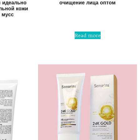
й идеально
очищение лица оптом
льной кожи
 мусс
Rated
0
out
of
5
Read more