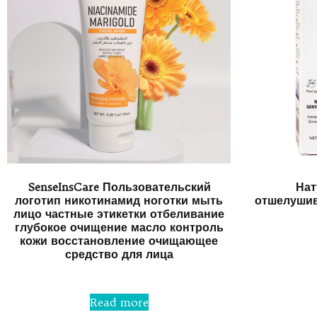
SenseInsCare Пользовательский
Нат
логотип никотинамид ноготки мыть
отшелушив
лицо частные этикетки отбеливание
глубокое очищение масло контроль
кожи восстановление очищающее
средство для лица
Rated
0
Read more
out
of