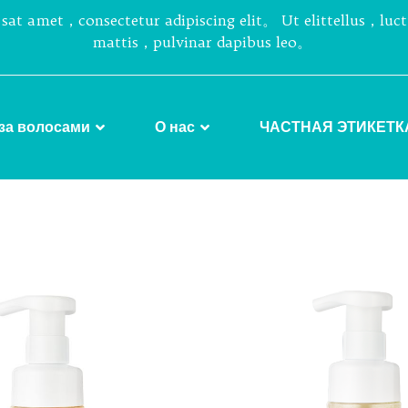
sat amet，consectetur adipiscing elit。 Ut elittellus，luc
mattis，pulvinar dapibus leo。
за волосами
О нас
ЧАСТНАЯ ЭТИКЕТК