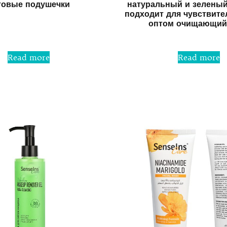
товые подушечки
натуральный и зелены
подходит для чувствите
оптом очищающий
Rated
0
out
Rated
of
0
5
Read more
Read more
out
of
5