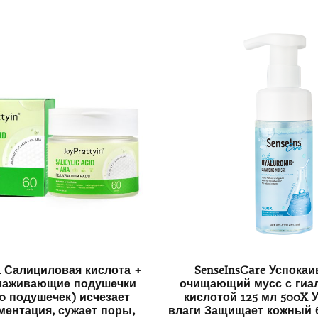
n Салициловая кислота +
SenseInsCare Успока
лаживающие подушечки
очищающий мусс с гиа
0 подушечек) исчезает
кислотой 125 мл 500X 
ментация, сужает поры,
влаги Защищает кожный 