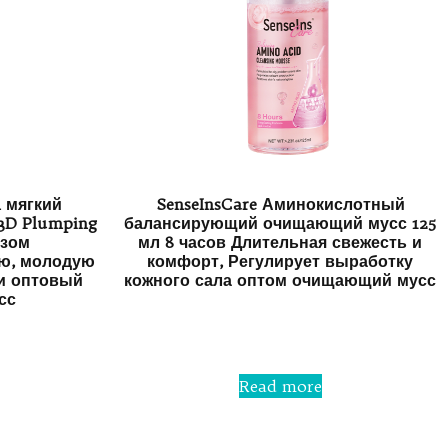
n мягкий
SenseInsCare Аминокислотный
3D Plumping
балансирующий очищающий мусс 125
зом
мл 8 часов Длительная свежесть и
ую, молодую
комфорт, Регулирует выработку
и оптовый
кожного сала оптом очищающий мусс
сс
Rated
0
out
of
5
Read more