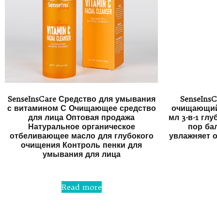
SenseInsCare Средство для умывания
SenseIns
с витамином С Очищающее средство
очищающий 
для лица Оптовая продажа
мл 3-в-1 гл
Натуральное органическое
пор ба
отбеливающее масло для глубокого
увлажняет 
очищения Контроль пенки для
умывания для лица
Rated
0
Read more
out
of
5