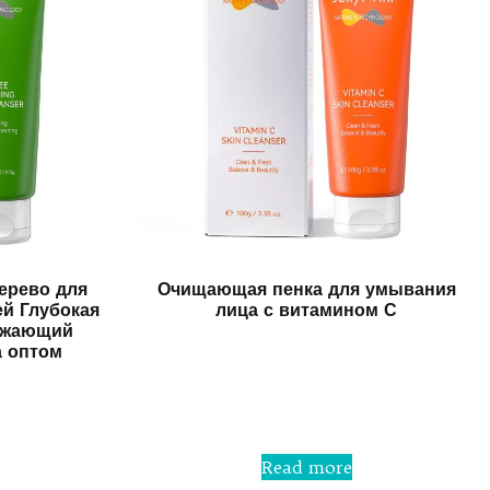
ерево для
Очищающая пенка для умывания
ей Глубокая
лица с витамином С
ежающий
а оптом
Rated
0
out
of
5
Read more