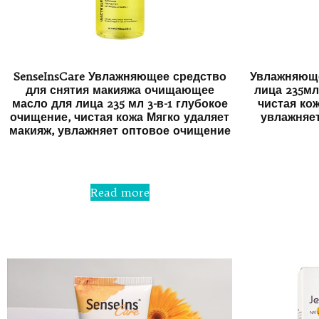
SenseInsCare Увлажняющее средство
Увлажняющ
для снятия макияжа очищающее
лица 235мл
масло для лица 235 мл 3-в-1 глубокое
чистая кож
очищение, чистая кожа Мягко удаляет
увлажняе
макияж, увлажняет оптовое очищение
Rated
0
out
Read more
of
5