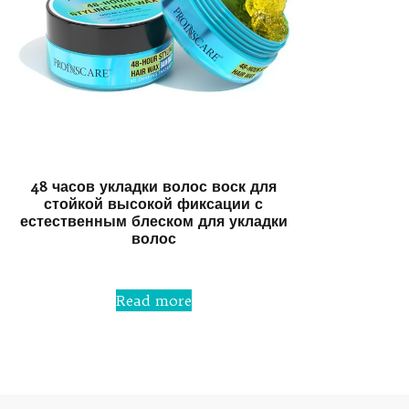
48 часов укладки волос воск для
стойкой высокой фиксации с
естественным блеском для укладки
волос
Rated
0
Read more
out
of
5