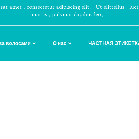
sat amet，consectetur adipiscing elit。 Ut elittellus，luc
mattis，pulvinar dapibus leo。
за волосами
О нас
ЧАСТНАЯ ЭТИКЕТК