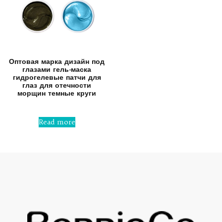
Оптовая марка дизайн под
глазами гель-маска
гидрогелевые патчи для
глаз для отечности
морщин темные круги
Rated
0
Read more
out
of
5