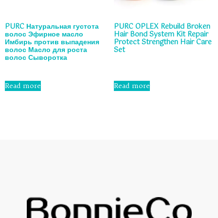
PURC Натуральная густота
PURC OPLEX Rebuild Broken
волос Эфирное масло
Hair Bond System Kit Repair
Имбирь против выпадения
Protect Strengthen Hair Care
волос Масло для роста
Set
волос Сыворотка
Rated
0
Rated
out
0
Read more
Read more
of
out
5
of
5