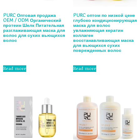
PURC Оптовая продажа
PURC оптом по низкой цене
OEM / ODM Органический
глубоко кондиционирующая
протеин Шелк Питательная
маска для волос
разглаживающая маска для
увлажняющая кератин
волос для сухих вьющихся
коллаген
волос
восстанавливающая маска
для вьющихся сухих
поврежденных волос
Rated
0
out
Rated
of
0
Read more
Read more
5
out
of
5