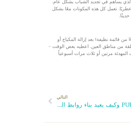
ذلك ، ليس فقط أي خليط عادي! بالنسبة لأولئك الذين يستمتعون بالفخامة أيضًا – هناك الذهب الحيوي عيار 24 الذي يساهم في تجديد الشباب بشكل عام.
طريًا. تعمل كل هذه المكونات معًا بشكل
يثًا.
من قائمة نظيفة! بعد إزالة المكياج أو
قة من مناطق العين. اعطيه بعض الوقت –
ائب المهدئة مرتين أو ثلاث مرات أسبوعياً
التالي
فهم العلم وراء PURC OPLEX وكيف يعيد بناء روابط الشعر المكسورة