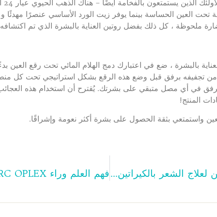
ومع 
ت العين الحساسة بينما يوفر زيت الورد الأساسي عنصرًا مهدئًا وع
رة ملحوظة ، كل ذلك بفضل روتين العناية بالبشرة الذي تم اكتشافه حد
ية بالبشرة ، ضع في اعتبارك دمج الهلام المائي تحت رقع العين بدءًا 
من تجفيفه برفق قبل وضع هذه الرقع بشكل استراتيجي تحت كل منط
زالته وتدليك برفق في أي مصل متبقي على بشرتك. يُقترح أن استخدام هذه العج
ات المنتج!
عين واستمتعي بثقة الحصول على بشرة أكثر نعومة وإشراقًا.
تحويل الشعر المجعد: كيف يمكن لعلاج الشعر بالكيراتين البرازيلي ترويض الجامحة