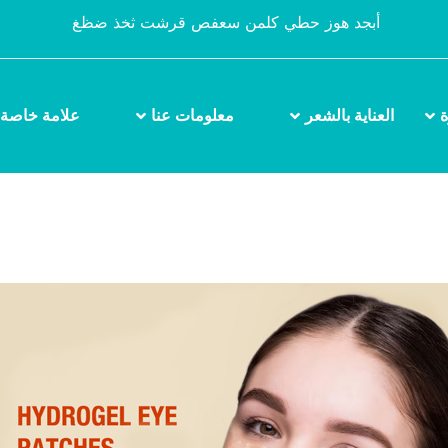
أبجد هوز حطي كلمن سعفص قرشت ثخذ ضظغ
ة
العناية بالشعر
معلومات عنا
علامة خاصة