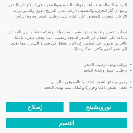
التركيبة التصالحية: تساعد مكوناتنا الطبيعية والعضوية في إصلاح تلف الشعر
ومنع أي آثار للحرارة والتصفيف الزائد. يعمل المزيج القوي والثمين بزيت
الأرغان المغربي المعصور على البارد على ترطيب الشعر وفروة الرأس.
ترطيب عميق وتغذية: يمنح الشعر بنية جميلة ، ويتركه ناعمًا وسهل التصفيف.
يساعد على التحكم في الشعر المجعد وتنعيمه ، مما يجعل شعرك ناعمًا
كالحرير. يحتوي على فيتامين إي الذي يتغلغل في قشرة الشعر ، مما يؤدي
إلى شعر أقوى وأكثر سمكًا وشبابًا.
يرطب ويعيد ترطيب الشعر
ترطيب عميق وتغذية للشعر
يقوي ويصلح الشعر الجاف والتالف وفروة الرأس
يجعل الشعر ناعمًا وحريريًا ولامعًا ، بينما يهدئ التجعد
نورويشينج
إصلاح
التنعيم