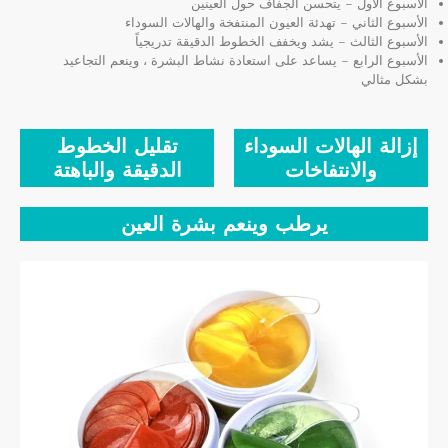
الأسبوع الأول – يتحسن الجفاف حول العينين
الأسبوع الثاني – تهدئة العيون المنتفخة والهالات السوداء
الأسبوع الثالث – يشد ويخفف الخطوط الدقيقة تدريجياً
الأسبوع الرابع – يساعد على استعادة نشاط البشرة ، وينعم التجاعيد
بشكل مثالي
إزالة الهالات السوداء
تقليل الخطوط
والانتفاخات
الدقيقة والباهتة
يرطب وينعم بشرة العين