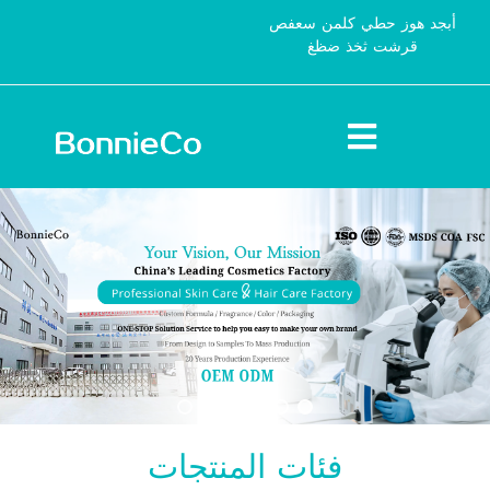
أبجد هوز حطي كلمن سعفص
قرشت ثخذ ضظغ
فئات المنتجات