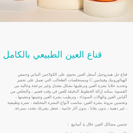
قناع العين الطبيعي بالكامل
قناع جل هيدروجيل أسفل العين يحتوي على الكولاجين النباتي وحمض
الهيالورونيك وفيتامين C ومستخلصات الطحالب التي تعمل على تحفيز
وتجديد خلايا بشرة العين وترطيبها بشكل معتدل وغير مزعجة وخالية من
القسوة. يمكنه إزالة الخطوط الدقيقة للعين في وقت قصير ، والتخلص من
أكياس العين والهالات السوداء ، وترطيب بشرة العين وتثبيتها وتنعيمها ،
وتحسين مرونة بشرة العين. مناسب لأنواع البشرة المختلفة ، نضرة وطبيعية
، غير دهنية ، بدون بقايا ، بدون آثار جانبية ، تجعل بشرتك تتجدد بسرعة.
تحسن مشاكل العين خلال 4 أسابيع ：