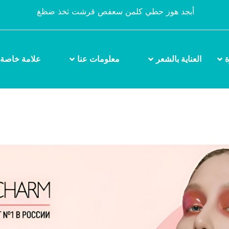
أبجد هوز حطي كلمن سعفص قرشت ثخذ ضظغ
ة
العناية بالشعر
معلومات عنا
علامة خاصة