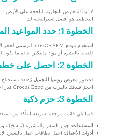
التخطيط هو أفضل استراتيجية لك.
الخطوة 1: حدد المواعيد المسبقة
استخدم موقع rCHARM
للعناية بالبشرة أو مواد مانيكير. عادة ما يكون الموردون ذوو الجودة موجودين في ال
الخطوة 2: احصل على خطط التأشيرة والسفر الخاصة بك
لحضور
معرض روسيا للتجميل 2025
، ستحتاج 
احجز فندقك بالقرب من Crocus Expo قدر الإمكان – حركة المرور في موسكو سيئة ، ولا تريد أن تكون عالقا على الطريق لساعات في ساعة الذروة.
الخطوة 3: حزم ذكية
فيما يلي قائمة مرجعية سريعة للتأكد من است
المستندات
: جواز السفر والتأشيرة (ونسخ) ، ورح
أدوات الأعمال:
احمل بطاقات عمل باللغتين الإنج