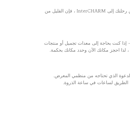
لا تبدأ المعارض التجارية الناجحة على الأرض – فهي تبدأ قبل أسابيع أو حتى أشهر. إذا كنت ستحقق أقصى استفادة من رحلتك إلى InterCHARM ، فإن القليل من
الفئة – إذا كنت بحاجة إلى معدات تجميل أو منتجات
دعوة الذي تحتاجه من منظمي المعرض.