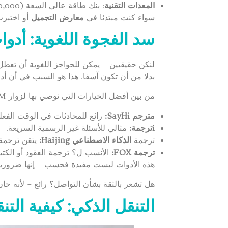
المعدات التقنية
: بنك طاقة عالي السعة (20,000 مللي أمبير في الساعة وما فوق) ومحول قابس من النوع C أو F. قد تصبح منافذ الطاقة في الموقع نادرة.
سواء كنت مبتدئا في
معارض التجميل
أو اختبر
سد الفجوة اللغوية: أدوا
لنكن حقيقيين – يمكن للحواجز اللغوية أن تعطل
بدلا من أن تكون آسفا. هذا هو السبب في أن أ
من بين أفضل الخيارات التي نوصي بها لزوار InterCHARM ما يلي:
مترجم SayHi:
رائع للمحادثات في الوقت الفعلي. 
iترجمة:
مثالي للأسئلة غير الرسمية السريعة.
ترجمة
الذكاء الاصطناعي Haijing:
يتقن ترجمة
ترجمة FOX:
الأنسب ل؟ ترجمة العقود أو الكتي
هذه الأدوات ليست مفيدة فحسب – إنها ضرورية
هل تشعر بالثقة بشأن التواصل؟ رائع – لأنه حان الوقت الآن للتن
التنقل الذكي: كيفية التنقل في InterCHARM م