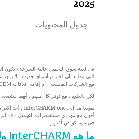
2025
جدول المحتويات
في لعبة سوق التجميل عالية السرعة ، يكون الم
التي تتطلع إلى اختراق أسواق جديدة ، لا يوج
مع الشركات المصنعة ، أو إقامة علاقات OEM في روسيا ، فإن العروض هي المكان الذي تبدأ فيه.
لكن بالطبع ، مع توفر كل منهم ، أيهما ستضعه ف
يقودنا هذا إلى
InterCHARM-one
، أحد أكبر م
في موسكو في أكتوبر.
ما هو InterCHARM ولماذا هو مهم