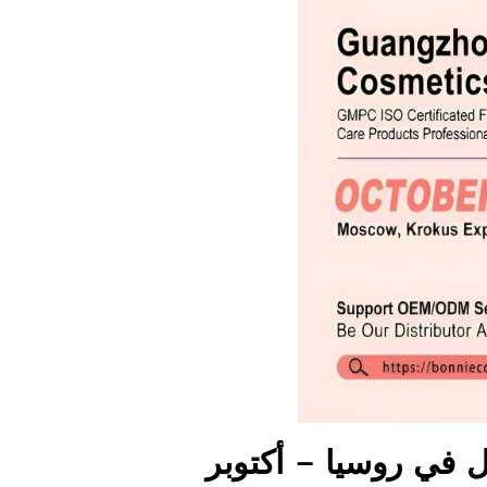
لمشاركة في معرض InterCHARM للتجميل في روسيا – أكتوبر