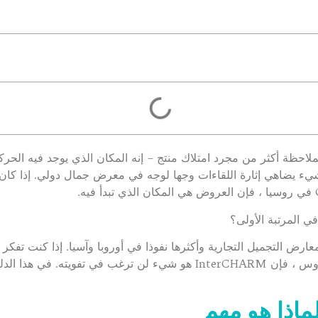
لاحظة أكثر من مجرد امتلاك منتج – إنه المكان الذي يوجد فيه الحركة
د شيء يضاهي إثارة اللقاءات وجها لوجه في معرض جمال دولي. إذا كا
ي المرتبة الأولى؟
عارض التجميل التجارية وأكثرها نفوذا في أوروبا وآسيا. إذا كنت تفك
أقوى مع موردي مستحضرات التجميل B2B الروس ، فإن InterCHARM هو شيء لن