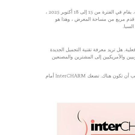
إذا كنت لا تعرف InterCHARM حتى الآن ، فتعرف عليه. InterCHARM هو أكبر معرض تجميل في أوروبا الشرقية. يقام في الفترة من 15 إلى 18 أكتوبر 2025 ،
 مركز كروكوس للمعارض ، موسكو. يضم أكثر من 1,600 عارض ، و 80,000+ زائر محترف ، وأكثر من 60,000 قدم مربع من مساحة المعرض ، وهذا هو
لسبا.
. هل تريد معرفة تقنية التجميل الجديدة
وات الخضراء؟ هذا العرض هو المكان الذي يتم فيه جلب موردي مستحضرات التجميل B2B الأوروبيين والأمريكيين إلى المشترين والمصنعين
أو لدخول سوق التجارة الخارجية الروسية سريع النمو b2b ، فيجب أن تكون هناك. تضعك InterCHARM أمام