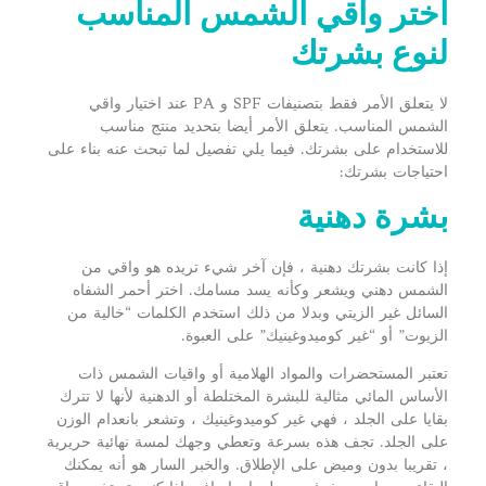
اختر واقي الشمس المناسب
لنوع بشرتك
لا يتعلق الأمر فقط بتصنيفات SPF و PA عند اختيار واقي
الشمس المناسب. يتعلق الأمر أيضا بتحديد منتج مناسب
للاستخدام على بشرتك. فيما يلي تفصيل لما تبحث عنه بناء على
احتياجات بشرتك:
بشرة دهنية
إذا كانت بشرتك دهنية ، فإن آخر شيء تريده هو واقي من
الشمس دهني ويشعر وكأنه يسد مسامك. اختر أحمر الشفاه
السائل غير الزيتي وبدلا من ذلك استخدم الكلمات “خالية من
الزيوت” أو “غير كوميدوغينيك” على العبوة.
تعتبر المستحضرات والمواد الهلامية أو واقيات الشمس ذات
الأساس المائي مثالية للبشرة المختلطة أو الدهنية لأنها لا تترك
بقايا على الجلد ، فهي غير كوميدوغينيك ، وتشعر بانعدام الوزن
على الجلد. تجف هذه بسرعة وتعطي وجهك لمسة نهائية حريرية
، تقريبا بدون وميض على الإطلاق. والخبر السار هو أنه يمكنك