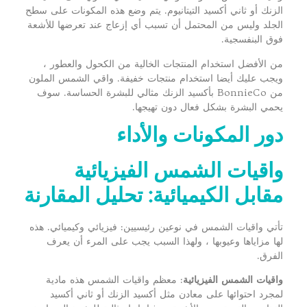
الزنك أو ثاني أكسيد التيتانيوم. يتم وضع هذه المكونات على سطح
الجلد وليس من المحتمل أن تسبب أي إزعاج عند تعرضها للأشعة
فوق البنفسجية.
من الأفضل استخدام المنتجات الخالية من الكحول والعطور ،
ويجب عليك أيضا استخدام منتجات خفيفة. واقي الشمس الملون
من BonnieCo بأكسيد الزنك مثالي للبشرة الحساسة. سوف
يحمي البشرة بشكل فعال دون تهيجها.
دور المكونات والأداء
واقيات الشمس الفيزيائية
مقابل الكيميائية: تحليل المقارنة
تأتي واقيات الشمس في نوعين رئيسيين: فيزيائي وكيميائي. هذه
لها مزاياها وعيوبها ، ولهذا السبب يجب على المرء أن يعرف
الفرق.
واقيات الشمس الفيزيائية
: معظم واقيات الشمس هذه مادية
لمجرد احتوائها على معادن مثل أكسيد الزنك أو ثاني أكسيد