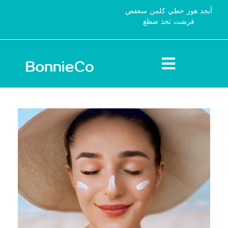
أبجد هوز حطي كلمن سعفص
قرشت ثخذ ضظغ