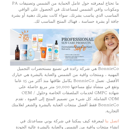
ما تحتاج لمعرفته حول عامل الحماية من الشمس وتصنيفات PA
ومكونات واقي الشمس لمساعدتك في الحصول على الواقي
المناسب الذي يناسب بشرتك. سواء كانت بشرتك دهنية أو بشرة
جافة أو بشرة حساسة ، فهناك المنتج المناسب لك.
BonnieCo هي شركة رائدة في تصنيع مستحضرات التجميل
المهنية ، ومنتجات واقية من الشمس والعناية بالبشرة هي خيارك
الأفضل. تعمل BonnieCo بكامل طاقتها منذ أكثر من 15 عاما
وتقع في منشأة تبلغ مساحتها 50,000 متر مربع حاصلة على
شهادة GMPC لخدمات الملصقات الخاصة وحلول OEM /
ODM الشاملة. كل شيء من تصميم المنتج إلى العبوة ، تقدم
BonnieCo فقط أفضل منتجات العناية بالبشرة والشعر لعلامتك
التجارية.
اتصل بنا
لمعرفة كيف يمكننا في شركة بوني مساعدتك في
إنشاء منتجات واقية من الشمس والعناية بالبشرة عالية الجودة