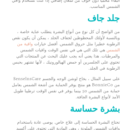
البقاء محميا دون خوف من لمعان إضافي إذا كنت تستخدم واقي
الشمس المناسب.
جلد جاف
من الواضح أن كل نوع من أنواع البشرة يتطلب عناية خاصة ،
وبالنسبة لأولئك المحظوظين لجفاف الجلد ، يمكن أن يكون نقص
الرطوبة خطيرا مثل حروق الشمس. أفضل خيارات
واقية من
الشمس
هي تلك التي هي في نفس الوقت واقيات الشمس
والمرطبات. هذا يعني أنه يجب عليك البحث عن المنتجات التي
تحتوي على الجلسرين أو حمض الهيالورونيك ، لأنها تشتهر بحبس
الرطوبة في الجلد.
على سبيل المثال ، بخاخ لوشن الوجه والجسم SenselnsCare
من BonnieCo هو منتج يوفر الحماية من أشعة الشمس بعامل
حماية من الشمس 50 بينما يوفر في نفس الوقت ترطيبا طويل
الأمد لأنواع البشرة الجافة.
بشرة حساسة
تحتاج البشرة الحساسة إلى علاج خاص. يوصى عادة باستخدام
واقيات الشمس الملونة ، وهي المادية التي تحتوي على أكسيد