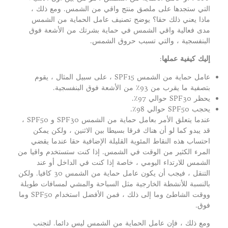
التي ستجدها على ملصق منتج واقي من الشمس. ومع ذلك ،
ماذا يعني ذلك حقا؟ يوضح تصنيف عامل الحماية من الشمس
مدى فعالية واقي الشمس في حماية بشرتك من الأشعة فوق
البنفسجية ، والتي تسبب حروق الشمس.
إليك كيفية عملها
:
عامل حماية من الشمس SPF15 ، على سبيل المثال ، يقوم
بتصفية ما يقرب من 93٪ من الأشعة فوق البنفسجية.
يحظر SPF30 حوالي 97٪.
يحجب SPF50 حوالي 98٪.
عندما يتعلق الأمر بعامل حماية من الشمس SPF30 و SPF50 ،
قد يبدو كما لو أن هناك فرقا بسيطا بين الاثنين ، ولكن يمكن
احتساب هذه النقاط المئوية القليلة الإضافية حقا عندما يقضي
المرء الكثير من الوقت في الشمس. إذا كنت ستستخدم واقيا من
الشمس للارتداء اليومي ، خاصة إذا كنت في الداخل أو عند
التنقل ، فيجب أن يكون عامل حماية من الشمس 30 كافيا. ولكن
بالنسبة للأنشطة الخارجية مثل السباحة والمشي لمسافات طويلة
ووقت الشاطئ وما إلى ذلك ، فمن الأفضل استخدام SPF50 وما
فوق.
ومع ذلك ، فإن عامل الحماية من الشمس ليس دائما. لتجنب