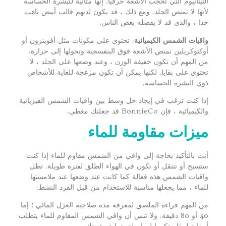
التيتانيوم التي تحجب الأشعة حرفيا. إنها مثالية للبشرة الحساسة
لأنها لا تمتص الجلد. ومع ذلك ، قد يكون لديهم قالب أبيض باهت
جدا ، والذي قد لا يفضله بعض الناس.
واقيات الشمس الكيميائية
: تحتوي على مكونات مثل أفوبنزون أو
أوكتوكريلين تمتص الأشعة فوق البنفسجية وتحولها إلى حرارة.
من المهم أن تكون خفيفة الوزن ، وعند وضعها على الجلد ، لا
تحتوي على بقايا. لكنها يمكن أن تكون مزعجة للغاية للأشخاص
ذوي البشرة الحساسة.
إذا كنت ترغب في إيجاد حل وسط بين واقيات الشمس الفيزيائية
والكيميائية ، فإن BonnieCo قد جعلتك مغطى.
ميزات مقاومة للماء
أنت بالتأكيد بحاجة إلى واقي من الشمس مقاوم للماء إذا كنت
ستسبح أو تتنقل أو تكون في الهواء الطلق لفترة طويلة. تظل
واقيات الشمس هذه فعالة كما كانت عند وضعها عند ملامستها
للماء ، مما يجعلها مناسبة للاستخدام من قبل الفرد النشط.
من المهم قراءة الملصق لمعرفة مدة صلاحية العزل المائي ؛ إما
40 أو 80 دقيقة. ولا تنس أن واقي الشمس المقاوم للماء يتطلب
أيضا تطبيقا متكررا لمواصلة حماية بشرتك.