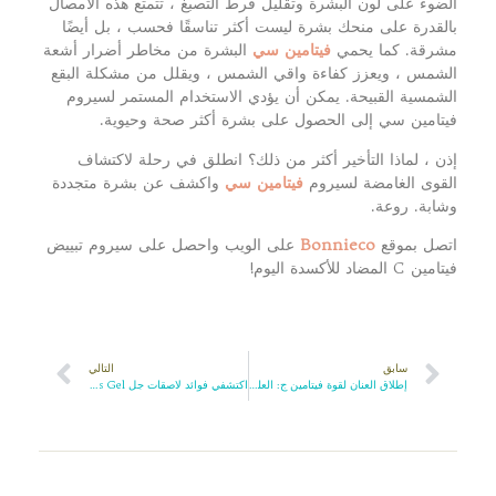
الضوء على لون البشرة وتقليل فرط التصبغ ، تتمتع هذه الأمصال
بالقدرة على منحك بشرة ليست أكثر تناسقًا فحسب ، بل أيضًا
مشرقة. كما يحمي
فيتامين سي
البشرة من مخاطر أضرار أشعة
الشمس ، ويعزز كفاءة واقي الشمس ، ويقلل من مشكلة البقع
الشمسية القبيحة. يمكن أن يؤدي الاستخدام المستمر لسيروم
فيتامين سي إلى الحصول على بشرة أكثر صحة وحيوية.
إذن ، لماذا التأخير أكثر من ذلك؟ انطلق في رحلة لاكتشاف
القوى الغامضة لسيروم
فيتامين سي
واكشف عن بشرة متجددة
وشابة. روعة.
اتصل بموقع
Bonnieco
على الويب واحصل على سيروم تبييض
فيتامين C المضاد للأكسدة اليوم!
سابق
التالي
إطلاق العنان لقوة فيتامين ج: العلم وراء مصل التبييض المضاد للأكسدة
اكتشفي فوائد لاصقات جل 24K Gold Bright Eyes Gel