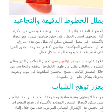
يقلل الخطوط الدقيقة والتجاعيد
الخطوط الدقيقة والتجاعيد شائعة لدى عدد لا يحصى من الأفراد
أثناء نضجهم. لحسن الحظ ، فإن حقن فيتامين سي ، وهو مضاد
للأكسدة ، في مصل التبييض يمكن أن يقلل من هذه المأزق.
تعمل الخصائص المؤكسدة لفيتامين C على مقاومة الجذور الحرة
التي تحفز عملية شيخوخة الجلد بشكل فعال.
علاوة على ذلك ،
يحفز فيتامين سي
تكوين الكولاجين الذي يمتلئ
البشرة ، وبالتالي يقلل من ظهور الخطوط الدقيقة والتجاعيد. من
خلال التطبيق الثابت ، يصبح التحسين الملحوظ في ليونة ونعومة
بشرتك بشكل عام أمرًا ملموسًا.
يعزز توهج الشباب
من منا لا يشتهي بشرة صافية ومشرقة؟ الكيمياء الرائعة لفيتامين
سي
يمكن لأمصال التبييض المضادة للأكسدة أن تصنع المعجزات
في تحقيق هذا الإشراق الشبابي المرغوب فيه. من خلال إلقاء