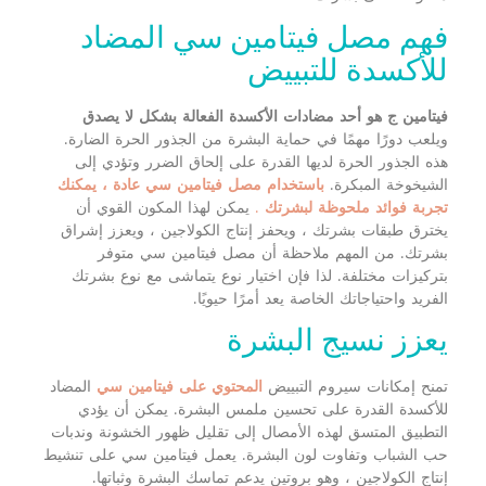
فهم مصل فيتامين سي المضاد
للأكسدة للتبييض
فيتامين ج هو أحد مضادات الأكسدة الفعالة بشكل لا يصدق
ويلعب دورًا مهمًا في حماية البشرة من الجذور الحرة الضارة.
هذه الجذور الحرة لديها القدرة على إلحاق الضرر وتؤدي إلى
الشيخوخة المبكرة.
باستخدام مصل فيتامين سي عادة ، يمكنك
تجربة فوائد ملحوظة لبشرتك
.
يمكن لهذا المكون القوي أن
يخترق طبقات بشرتك ، ويحفز إنتاج الكولاجين ، ويعزز إشراق
بشرتك. من المهم ملاحظة أن مصل فيتامين سي متوفر
بتركيزات مختلفة. لذا فإن اختيار نوع يتماشى مع نوع بشرتك
الفريد واحتياجاتك الخاصة يعد أمرًا حيويًا.
يعزز نسيج البشرة
تمنح إمكانات سيروم التبييض
المحتوي على فيتامين سي
المضاد
للأكسدة القدرة على تحسين ملمس البشرة. يمكن أن يؤدي
التطبيق المتسق لهذه الأمصال إلى تقليل ظهور الخشونة وندبات
حب الشباب وتفاوت لون البشرة. يعمل فيتامين سي على تنشيط
إنتاج الكولاجين ، وهو بروتين يدعم تماسك البشرة وثباتها.