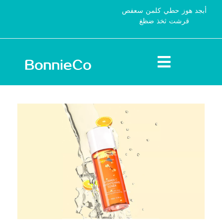
أبجد هوز حطي كلمن سعفص
قرشت ثخذ ضظغ