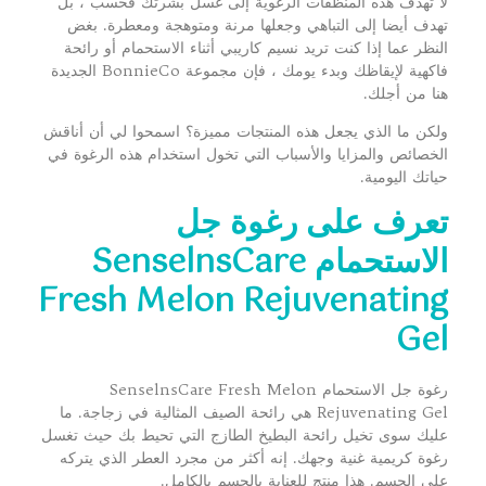
لا تهدف هذه المنظفات الرغوية إلى غسل بشرتك فحسب ، بل
تهدف أيضا إلى التباهي وجعلها مرنة ومتوهجة ومعطرة. بغض
النظر عما إذا كنت تريد نسيم كاريبي أثناء الاستحمام أو رائحة
فاكهية لإيقاظك وبدء يومك ، فإن مجموعة BonnieCo الجديدة
هنا من أجلك.
ولكن ما الذي يجعل هذه المنتجات مميزة؟ اسمحوا لي أن أناقش
الخصائص والمزايا والأسباب التي تخول استخدام هذه الرغوة في
حياتك اليومية.
تعرف على
رغوة جل
الاستحمام
SenselnsCare
Fresh Melon Rejuvenating
Gel
رغوة جل الاستحمام SenselnsCare Fresh Melon
Rejuvenating Gel هي رائحة الصيف المثالية في زجاجة. ما
عليك سوى تخيل رائحة البطيخ الطازج التي تحيط بك حيث تغسل
رغوة كريمية غنية وجهك. إنه أكثر من مجرد العطر الذي يتركه
على الجسم. هذا منتج للعناية بالجسم بالكامل.