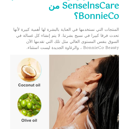
SenselnsCare من
BonnieCo
؟
المنتجات التي نستخدمها في العناية بالبشرة لها أهمية كبيرة لأنها
تحدث فرقا كبيرا في نسيج بشرتنا. لا يتم إنشاء كل غسالة في
السوق بنفس المستوى العالي مثل تلك التي تقدمها الآن
BonnieCo Beauty ، والرغاوة الجديدة ليست استثناء.