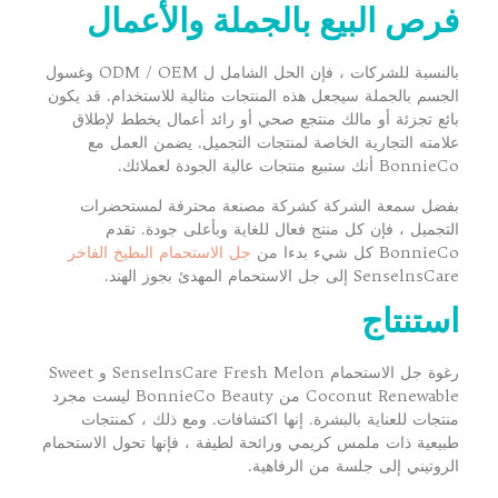
فرص البيع بالجملة والأعمال
بالنسبة للشركات ، فإن الحل الشامل ل ODM / OEM وغسول
الجسم بالجملة سيجعل هذه المنتجات مثالية للاستخدام. قد يكون
بائع تجزئة أو مالك منتجع صحي أو رائد أعمال يخطط لإطلاق
علامته التجارية الخاصة لمنتجات التجميل. يضمن العمل مع
BonnieCo أنك ستبيع منتجات عالية الجودة لعملائك.
بفضل سمعة الشركة كشركة مصنعة محترفة لمستحضرات
التجميل ، فإن كل منتج فعال للغاية وبأعلى جودة. تقدم
BonnieCo كل شيء بدءا من
جل الاستحمام البطيخ الفاخر
SenselnsCare إلى جل الاستحمام المهدئ بجوز الهند.
استنتاج
رغوة جل الاستحمام SenselnsCare Fresh Melon و Sweet
Coconut Renewable من BonnieCo Beauty ليست مجرد
منتجات للعناية بالبشرة. إنها اكتشافات. ومع ذلك ، كمنتجات
طبيعية ذات ملمس كريمي ورائحة لطيفة ، فإنها تحول الاستحمام
الروتيني إلى جلسة من الرفاهية.