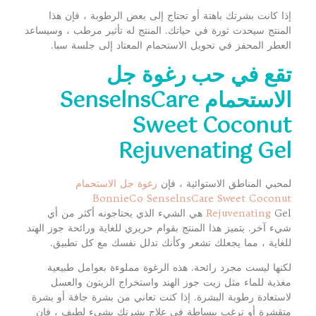
إذا كانت بشرتك باهتة أو تحتاج إلى بعض الرطوبة ، فإن هذا
المنتج سيحدث ثورة في حياتك. المنتج له تأثير مرطب ، وسيساعد
العطر المحفز في تحويل الاستحمام المعتاد إلى جلسة سبا.
تقع في حب
رغوة جل
الاستحمام
SenselnsCare
Sweet Coconut
Rejuvenating Gel
لمحبي المناطق الاستوائية ، فإن
رغوة جل الاستحمام
BonnieCo SenselnsCare Sweet Coconut
Rejuvenating
Gel هي الشيء الذي يحتاجونه أكثر من أي
شيء آخر. يتميز هذا المنتج بقوام حريري للغاية ورائحة جوز الهند
للغاية ، مما يجعلك تشعر وكأنك تدلل نفسك مع كل تطبيق.
لكنها ليست مجرد رائحة. هذه الرغوة مملوءة بعوامل طبيعية
مغذية للماء مثل زيت جوز الهند واستخراج الزيتون والعسل
لاستعادة رطوبة البشرة. إذا كنت تعاني من بشرة جافة أو بشرة
متقشرة أو ترغب ببساطة في علاج بشرتك بشيء لطيف ، فإن