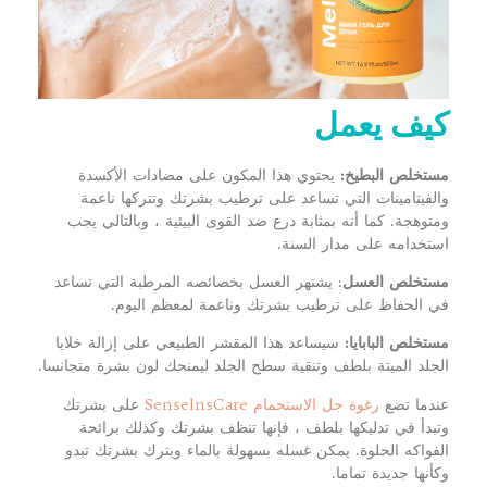
كيف يعمل
مستخلص البطيخ:
يحتوي هذا المكون على مضادات الأكسدة
والفيتامينات التي تساعد على ترطيب بشرتك وتتركها ناعمة
ومتوهجة. كما أنه بمثابة درع ضد القوى البيئية ، وبالتالي يجب
استخدامه على مدار السنة.
مستخلص العسل
: يشتهر العسل بخصائصه المرطبة التي تساعد
في الحفاظ على ترطيب بشرتك وناعمة لمعظم اليوم.
مستخلص البابايا:
سيساعد هذا المقشر الطبيعي على إزالة خلايا
الجلد الميتة بلطف وتنقية سطح الجلد ليمنحك لون بشرة متجانسا.
عندما تضع
رغوة جل الاستحمام SenselnsCare
على بشرتك
وتبدأ في تدليكها بلطف ، فإنها تنظف بشرتك وكذلك برائحة
الفواكه الحلوة. يمكن غسله بسهولة بالماء ويترك بشرتك تبدو
وكأنها جديدة تماما.