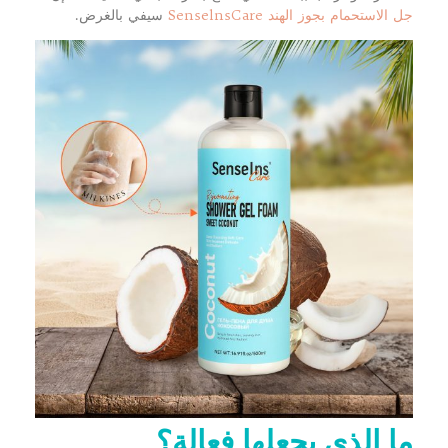
جل الاستحمام بجوز الهند SenselnsCare
سيفي بالغرض.
ما الذي يجعلها فعالة؟