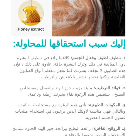
إليك سبب استحقاقها للمحاولة:
1. تنظيف لطيف وفعال للجسم:
كلاهما رائع في تنظيف البشرة
دون المبالغة في ذلك وترك البشرة جافة. علاوة على ذلك ، فإن
هذه الصابون لا تجفف بشرتك كما تفعل معظم أنواع الصابون
التقليدية ولكنها تجعلها تشعر بالانتعاش والترطيب.
2. فوائد الترطيب:
مليئة بزيت جوز الهند والعسل ومستخلص
البطيخ ، ستضمن هذه الرغوة بقاء بشرتك رطبة وناعمة.
3. المكونات الطبيعية
: تأتي هذه الرغوة مع مستخلصات نباتية ،
وبالتالي فهي مناسبة لأولئك الذين يرغبون في استخدام منتجات
غسول الجسم العضوية.
4. الروائح الفاخرة
: رائحة البطيخ ورائحة جوز الهند الحلوة ستمنح
الاستحمام اليومي شعورا بالرفاهية.