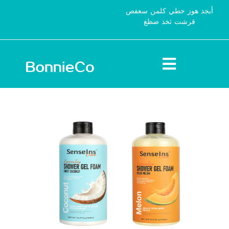
أبجد هوز حطي كلمن سعفص
قرشت ثخذ ضظغ