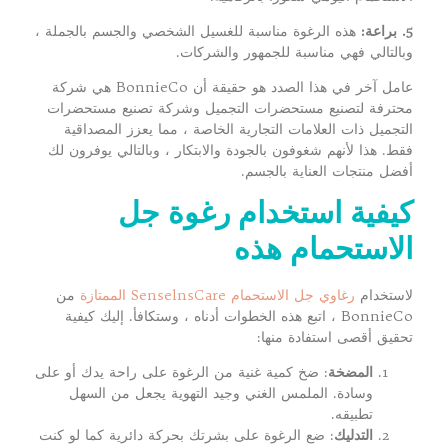
5. براعة:
هذه الرغوة مناسبة للغسيل الشخصي والجسم بالجملة ،
وبالتالي فهي مناسبة للجمهور والشركات.
عامل آخر في هذا الصدد هو حقيقة أن BonnieCo هي شركة
محترفة لتصنيع مستحضرات التجميل وشركة تصنيع مستحضرات
التجميل ذات العلامات التجارية الخاصة ، مما يعزز المصداقية
فقط. هذا لأنهم شغوفون بالجودة والابتكار ، وبالتالي يوفرون لك
أفضل منتجات العناية بالجسم.
كيفية استخدام رغوة جل
الاستحمام هذه
لاستخدام
رغاوي جل الاستحمام SenselnsCare الممتازة
من
BonnieCo ، اتبع هذه الخطوات أدناه ، وستكافأ. إليك كيفية
تحقيق أقصى استفادة منها:
المضخة
: ضخ كمية غنية من الرغوة على راحة يدك أو على
وسادة. الملمس الغني وجيد التهوية يجعل من السهل
تطبيقه.
التدليك
: ضع الرغوة على بشرتك بحركة دائرية كما لو كنت