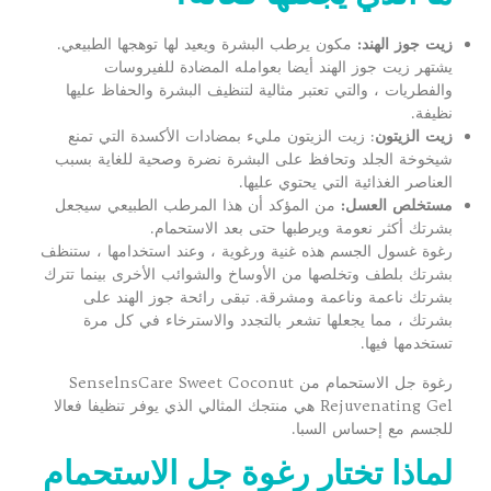
زيت جوز الهند:
مكون يرطب البشرة ويعيد لها توهجها الطبيعي.
يشتهر زيت جوز الهند أيضا بعوامله المضادة للفيروسات
والفطريات ، والتي تعتبر مثالية لتنظيف البشرة والحفاظ عليها
نظيفة.
زيت الزيتون
: زيت الزيتون مليء بمضادات الأكسدة التي تمنع
شيخوخة الجلد وتحافظ على البشرة نضرة وصحية للغاية بسبب
العناصر الغذائية التي يحتوي عليها.
مستخلص العسل:
من المؤكد أن هذا المرطب الطبيعي سيجعل
بشرتك أكثر نعومة ويرطبها حتى بعد الاستحمام.
رغوة غسول الجسم هذه غنية ورغوية ، وعند استخدامها ، ستنظف
بشرتك بلطف وتخلصها من الأوساخ والشوائب الأخرى بينما تترك
بشرتك ناعمة وناعمة ومشرقة. تبقى رائحة جوز الهند على
بشرتك ، مما يجعلها تشعر بالتجدد والاسترخاء في كل مرة
تستخدمها فيها.
رغوة جل الاستحمام من SenselnsCare Sweet Coconut
Rejuvenating Gel هي منتجك المثالي الذي يوفر تنظيفا فعالا
للجسم مع إحساس السبا.
لماذا تختار
رغوة جل الاستحمام