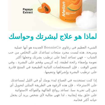
لماذا هو علاج لبشرتك وحواسك
الشيء العظيم في رغاوي BonnieCo الجديدة هو أنها عملية
ومريحة. هذه ليست مجرد منتجات تساعدك على التخلص من حب
الشباب – فهي تساعد أيضا على ترطيب بشرتك وجعلها أكثر
نعومة وإضفاء رائحة لطيفة. إنه كريمي وفخم على البشرة ، وفي
نفس الوقت ، فإن المستخلصات النباتية الطبيعية في المنتج قادرة
على ترطيب البشرة وإشراقها وتنعيمها.
إذا كنت تستخدمه في الصباح لبدء يومك أو في الليل لمساعدتك
على الاسترخاء ، فإن هذه الرغوة هي الطريقة المثلى لتحويل أي
دش إلى تجربة سبا. تساعد روائح الفاكهة والفواكه الاستوائية
على خلق بيئة إيجابية ، لذا فهي مثالية لأي شخص يريد أن يجعل
حياته أكثر فخامة.