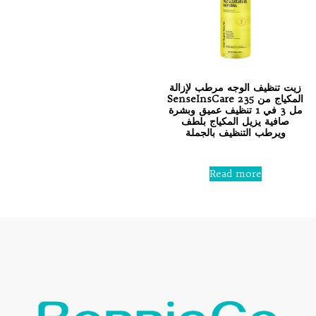
زيت تنظيف الوجه مرطب لإزالة
المكياج من SenseInsCare 235
مل 3 في 1 تنظيف عميق وبشرة
صافية يزيل المكياج بلطف
ويرطب التنظيف بالجملة
Rated
0
Read more
out
of
5