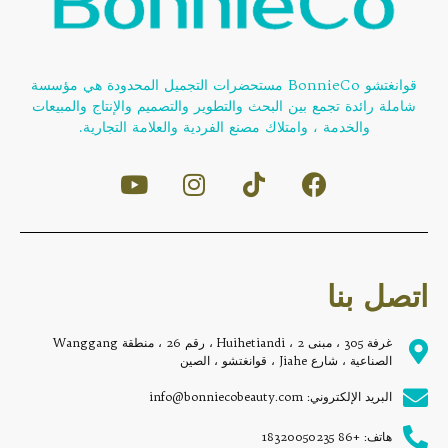
قوانغتشو BonnieCo مستحضرات التجميل المحدودة هي مؤسسة
شاملة رائدة تجمع بين البحث والتطوير والتصميم والإنتاج والمبيعات
والخدمة ، وامتلاك مصنع الفردية والعلامة التجارية.
اتصل بنا
غرفة 305 ، مبنى 2 ، Huihetiandi ، رقم 26 ، منطقة Wanggang
الصناعية ، شارع Jiahe ، قوانغتشو ، الصين
البريد الإلكتروني: info@bonniecobeauty.com
هاتف: +86 18320050235