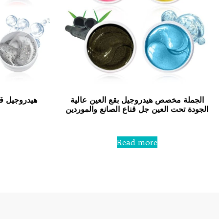
الجملة مخصص هيدروجيل بقع العين عالية
هيدروجيل قن
الجودة تحت العين جل قناع الصانع والموردين
Rated
0
Read more
out
of
5