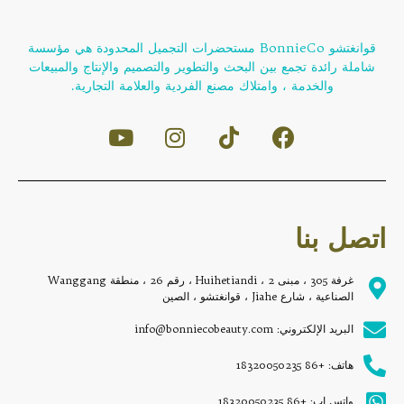
قوانغتشو BonnieCo مستحضرات التجميل المحدودة هي مؤسسة
شاملة رائدة تجمع بين البحث والتطوير والتصميم والإنتاج والمبيعات
والخدمة ، وامتلاك مصنع الفردية والعلامة التجارية.
اتصل بنا
غرفة 305 ، مبنى 2 ، Huihetiandi ، رقم 26 ، منطقة Wanggang
الصناعية ، شارع Jiahe ، قوانغتشو ، الصين
البريد الإلكتروني: info@bonniecobeauty.com
هاتف: +86 18320050235
واتس اب: +86 18320050235