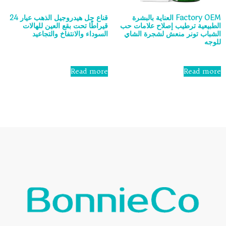
Factory OEM العناية بالبشرة
قناع جل هيدروجيل الذهب عيار 24
الطبيعية ترطيب إصلاح علامات حب
قيراطًا تحت بقع العين للهالات
الشباب تونر منعش لشجرة الشاي
السوداء والانتفاخ والتجاعيد
للوجه
Rated
0
Rated
out
0
Read more
Read more
of
out
5
of
5