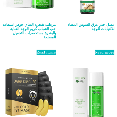
مصل جذر عرق السوس المضاد
مرطب شجرة الشاي جوهر استعادة
للالتهابات للوجه
حب الشباب كريم الوجه العناية
بالبشرة مستحضرات التجميل
المصنعة
Rated
0
out
Rated
of
0
Read more
Read more
5
out
of
5