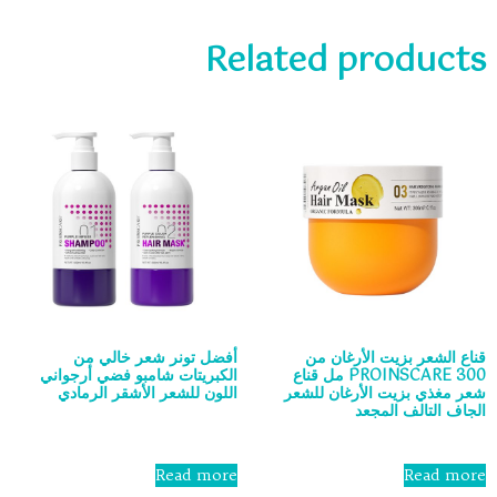
Related products
قناع الشعر بزيت الأرغان من
أفضل تونر شعر خالي من
PROINSCARE 300 مل قناع
الكبريتات شامبو فضي أرجواني
شعر مغذي بزيت الأرغان للشعر
اللون للشعر الأشقر الرمادي
الجاف التالف المجعد
Rated
0
Rated
out
0
Read more
Read more
of
out
5
of