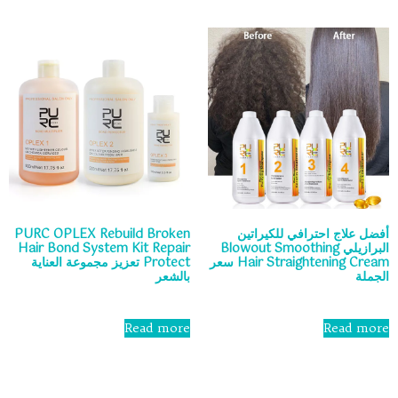
5
أفضل علاج احترافي للكيراتين
PURC OPLEX Rebuild Broken
البرازيلي Blowout Smoothing
Hair Bond System Kit Repair
Hair Straightening Cream سعر
Protect تعزيز مجموعة العناية
الجملة
بالشعر
Rated
Rated
0
0
Read more
Read more
out
out
of
of
5
5