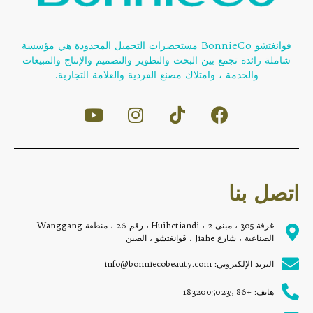
قوانغتشو BonnieCo مستحضرات التجميل المحدودة هي مؤسسة
شاملة رائدة تجمع بين البحث والتطوير والتصميم والإنتاج والمبيعات
والخدمة ، وامتلاك مصنع الفردية والعلامة التجارية.
اتصل بنا
غرفة 305 ، مبنى 2 ، Huihetiandi ، رقم 26 ، منطقة Wanggang
الصناعية ، شارع Jiahe ، قوانغتشو ، الصين
البريد الإلكتروني: info@bonniecobeauty.com
هاتف: +86 18320050235