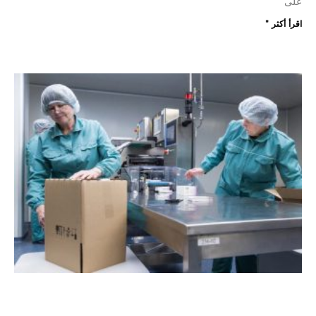
على
اقرأ أكثر "