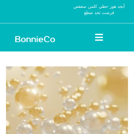
أبجد هوز حطي كلمن سعفص
قرشت ثخذ ضظغ