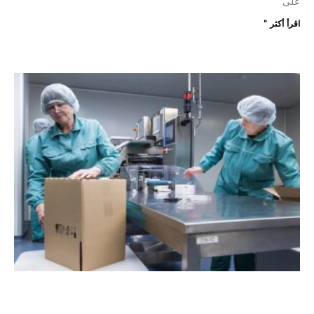
على
اقرأ أكثر "