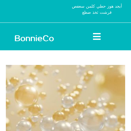
أبجد هوز حطي كلمن سعفص
قرشت ثخذ ضظغ