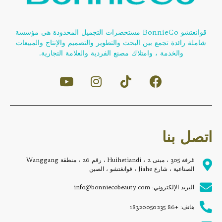
قوانغتشو BonnieCo مستحضرات التجميل المحدودة هي مؤسسة
شاملة رائدة تجمع بين البحث والتطوير والتصميم والإنتاج والمبيعات
والخدمة ، وامتلاك مصنع الفردية والعلامة التجارية.
اتصل بنا
غرفة 305 ، مبنى 2 ، Huihetiandi ، رقم 26 ، منطقة Wanggang
الصناعية ، شارع Jiahe ، قوانغتشو ، الصين
البريد الإلكتروني: info@bonniecobeauty.com
هاتف: +86 18320050235