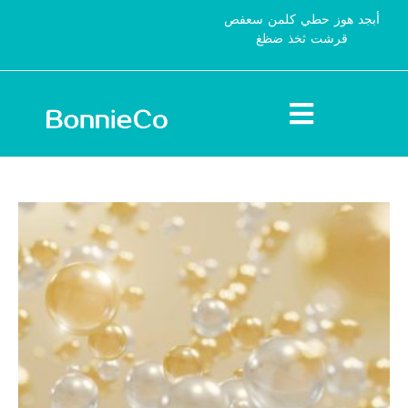
أبجد هوز حطي كلمن سعفص
قرشت ثخذ ضظغ