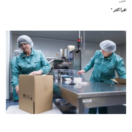
على
اقرأ أكثر "