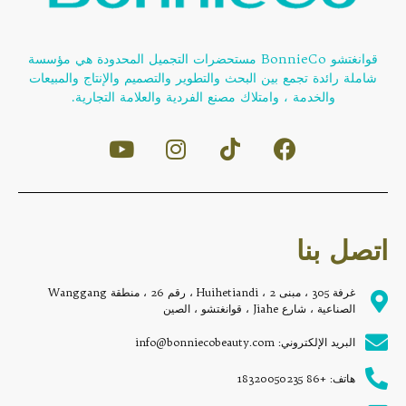
قوانغتشو BonnieCo مستحضرات التجميل المحدودة هي مؤسسة
شاملة رائدة تجمع بين البحث والتطوير والتصميم والإنتاج والمبيعات
والخدمة ، وامتلاك مصنع الفردية والعلامة التجارية.
اتصل بنا
غرفة 305 ، مبنى 2 ، Huihetiandi ، رقم 26 ، منطقة Wanggang
الصناعية ، شارع Jiahe ، قوانغتشو ، الصين
البريد الإلكتروني: info@bonniecobeauty.com
هاتف: +86 18320050235