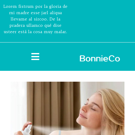
Lorem fistrum por la gloria de
mi madre esse jarl aliqua
llevame al sircoo. De la
pradera ullamco qué dise
usteer está la cosa muy malar.