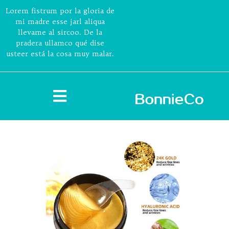
Lorem fistrum por la gloria de
mi madre esse jarl aliqua
llevame al sircoo. De la
pradera ullamco qué dise
usteer está la cosa muy malar.