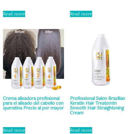
Rated
0
Rated
out
0
Read more
Read more
of
out
5
of
5
Crema alisadora profesional
Professional Salon Brazilian
para el alisado del cabello con
Keratin Hair Treatemtn
queratina Precio al por mayor
Smooth Hair Straightening
Cream
Rated
0
Rated
out
0
Read more
Read more
of
out