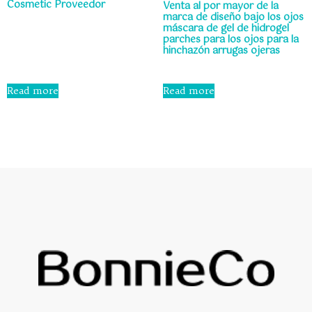
Cosmetic Proveedor
Venta al por mayor de la
marca de diseño bajo los ojos
máscara de gel de hidrogel
Rated
parches para los ojos para la
0
hinchazón arrugas ojeras
out
of
5
Rated
0
Read more
Read more
out
of
5