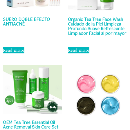
SUERO DOBLE EFECTO
Organic Tea Tree Face Wash
ANTIACNÉ
Cuidado de la Piel Limpieza
Profunda Suave Refrescante
Limpiador Facial al por mayor
Rated
0
out
Rated
of
0
Read more
Read more
5
out
of
5
OEM Tea Tree Essential Oil
Acne Removal Skin Care Set