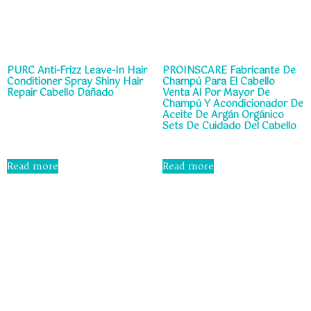
PURC Anti-Frizz Leave-In Hair
PROINSCARE Fabricante De
Conditioner Spray Shiny Hair
Champú Para El Cabello
Repair Cabello Dañado
Venta Al Por Mayor De
Champú Y Acondicionador De
Aceite De Argán Orgánico
Rated
Sets De Cuidado Del Cabello
0
out
of
5
Rated
0
Read more
Read more
out
of
5