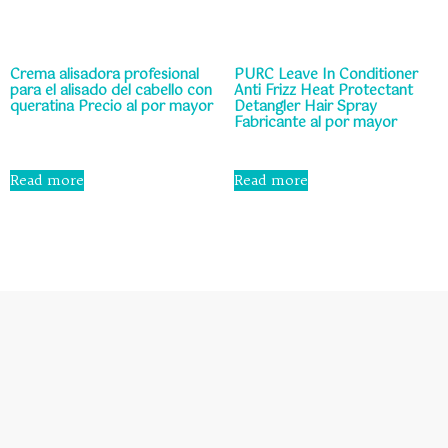
Crema alisadora profesional
PURC Leave In Conditioner
para el alisado del cabello con
Anti Frizz Heat Protectant
queratina Precio al por mayor
Detangler Hair Spray
Fabricante al por mayor
Rated
0
Rated
out
0
Read more
Read more
of
out
5
of
5