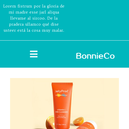
Lorem fistrum por la gloria de
mi madre esse jarl aliqua
llevame al sircoo. De la
pradera ullamco qué dise
usteer está la cosa muy malar.