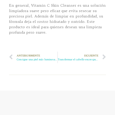
En general, Vitamin C Skin Cleanser es una solución
limpiadora suave pero eficaz que evita resecar su
preciosa piel. Además de limpiar en profundidad, su
fórmula deja el rostro hidratado y nutrido. Este
producto es ideal para quienes desean una limpieza
profunda pero suave.
ANTERIORMENTE
SIGUIENTE
Consigue una piel más luminosa y radiante con el sérum blanqueador antioxidante con vitamina C
Transformar el cabello encrespado: cómo el tratamiento capilar con queratina brasileña puede domar el rebelde