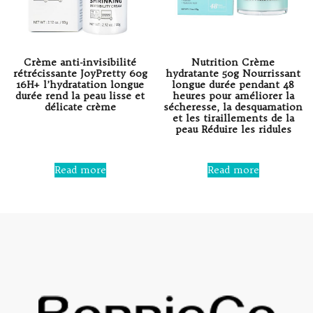
Crème anti-invisibilité
Nutrition Crème
rétrécissante JoyPretty 60g
hydratante 50g Nourrissant
16H+ l’hydratation longue
longue durée pendant 48
durée rend la peau lisse et
heures pour améliorer la
délicate crème
sécheresse, la desquamation
et les tiraillements de la
peau Réduire les ridules
Rated
0
out
Rated
of
0
Read more
Read more
5
out
of
5