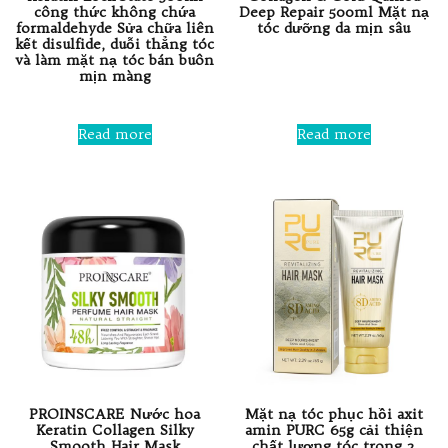
công thức không chứa
Deep Repair 500ml Mặt nạ
formaldehyde Sửa chữa liên
tóc dưỡng da mịn sâu
kết disulfide, duỗi thẳng tóc
và làm mặt nạ tóc bán buôn
Rated
mịn màng
0
out
of
Rated
5
0
Read more
Read more
out
of
5
PROINSCARE Nước hoa
Mặt nạ tóc phục hồi axit
Keratin Collagen Silky
amin PURC 65g cải thiện
Smooth Hair Mask
chất lượng tóc trong 2