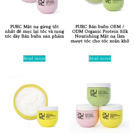
PURC Mặt nạ gừng tốt
PURC Bán buôn OEM /
nhất để mọc lại tóc và rụng
ODM Organic Protein Silk
tóc dày Bán buôn sản phẩm
Nourishing Mặt nạ làm
mượt tóc cho tóc xoăn khô
Rated
0
Rated
out
0
Read more
Read more
of
out
5
of
5