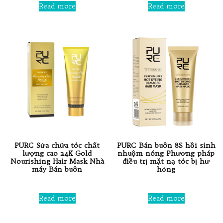
out
0
Read more
Read more
of
out
5
of
5
PURC Sửa chữa tóc chất
PURC Bán buôn 8S hồi sinh
lượng cao 24K Gold
nhuộm nóng Phương pháp
Nourishing Hair Mask Nhà
điều trị mặt nạ tóc bị hư
máy Bán buôn
hỏng
Rated
Rated
0
0
Read more
Read more
out
out
of
of
5
5