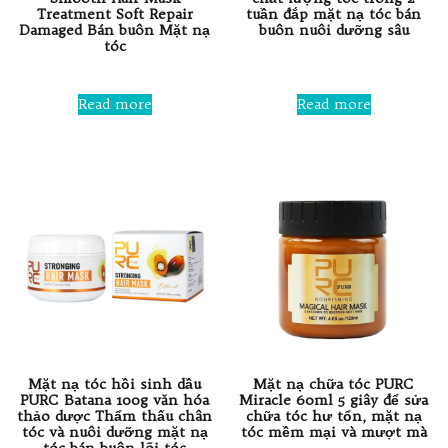
Treatment Soft Repair
tuần đắp mặt nạ tóc bán
Damaged Bán buôn Mặt nạ
buôn nuôi dưỡng sâu
tóc
Rated
0
Rated
out
0
Read more
Read more
of
out
5
of
5
Mặt nạ tóc hồi sinh dầu
Mặt nạ chữa tóc PURC
PURC Batana 100g văn hóa
Miracle 60ml 5 giây để sửa
thảo dược Thẩm thấu chân
chữa tóc hư tổn, mặt nạ
tóc và nuôi dưỡng mặt nạ
tóc mềm mại và mượt mà