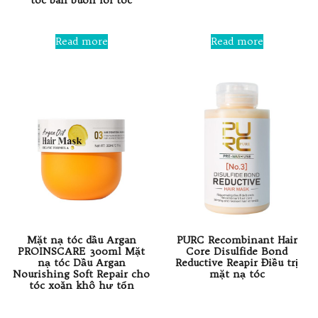
tóc bán buôn lõi tóc
Rated
0
Rated
out
0
Read more
Read more
of
out
5
of
5
Mặt nạ tóc dầu Argan
PURC Recombinant Hair
PROINSCARE 300ml Mặt
Core Disulfide Bond
nạ tóc Dầu Argan
Reductive Reapir Điều trị
Nourishing Soft Repair cho
mặt nạ tóc
tóc xoăn khô hư tổn
Rated
0
Rated