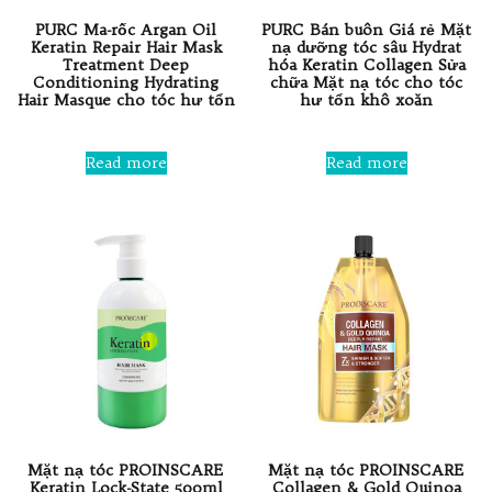
PURC Ma-rốc Argan Oil
PURC Bán buôn Giá rẻ Mặt
Keratin Repair Hair Mask
nạ dưỡng tóc sâu Hydrat
Treatment Deep
hóa Keratin Collagen Sửa
Conditioning Hydrating
chữa Mặt nạ tóc cho tóc
Hair Masque cho tóc hư tổn
hư tổn khô xoăn
Rated
Rated
0
0
Read more
Read more
out
out
of
of
5
5
Mặt nạ tóc PROINSCARE
Mặt nạ tóc PROINSCARE
Keratin Lock-State 500ml
Collagen & Gold Quinoa