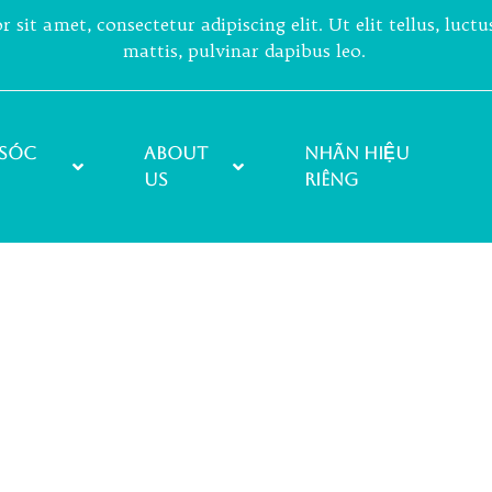
sit amet, consectetur adipiscing elit. Ut elit tellus, luct
mattis, pulvinar dapibus leo.
sóc
About
NHÃN HIỆU
Us
RIÊNG