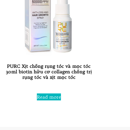
PURC Xịt chống rụng tóc và mọc tóc
30ml biotin hữu cơ collagen chống trị
rụng tóc và xịt mọc tóc
Rated
0
Read more
out
of
5