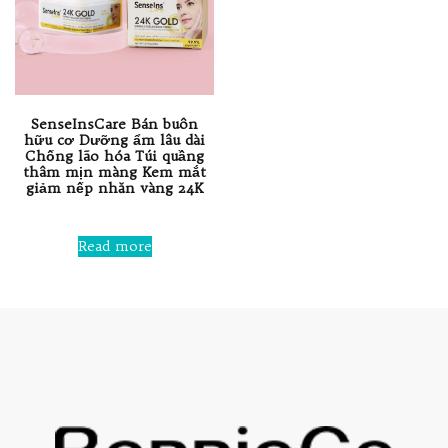
SenseInsCare Bán buôn
hữu cơ Dưỡng ẩm lâu dài
Chống lão hóa Túi quầng
thâm mịn màng Kem mắt
giảm nếp nhăn vàng 24K
Rated
0
Read more
out
of
5