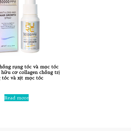
hống rụng tóc và mọc tóc
 hữu cơ collagen chống trị
 tóc và xịt mọc tóc
Rated
0
Read more
out
of
5