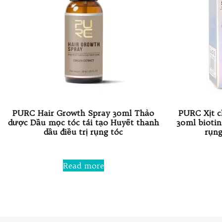
PURC Hair Growth Spray 30ml Thảo
PURC Xịt c
dược Dầu mọc tóc tái tạo Huyết thanh
30ml biotin
dầu điều trị rụng tóc
rụng
Rated
0
Read more
out
of
5