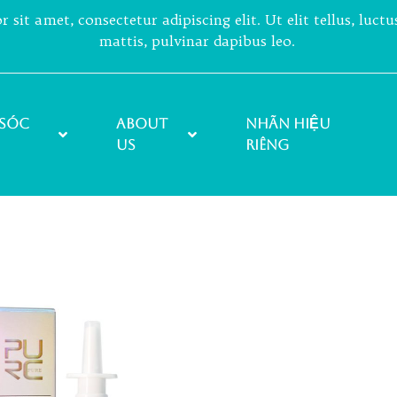
sit amet, consectetur adipiscing elit. Ut elit tellus, luct
mattis, pulvinar dapibus leo.
sóc
About
NHÃN HIỆU
Us
RIÊNG