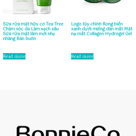
Sữa rửa mặt hữu cơ Tea Tree
Logo tùy chỉnh Rong biển
Chăm sóc da Làm sạch sâu
xanh dưới miếng dán mắt Mặt
Sữa rửa mặt làm mới nhẹ
nạ mắt Collagen Hydrogel Gel
nhàng Bán buôn
Rated
0
Rated
out
0
Read more
Read more
of
out
5
of
5