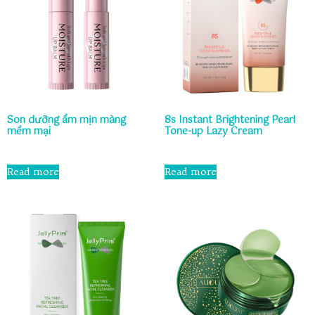
Son dưỡng ẩm mịn màng
8s Instant Brightening Pearl
mềm mại
Tone-up Lazy Cream
Rated
Rated
0
0
Read more
Read more
out
out
of
of
5
5