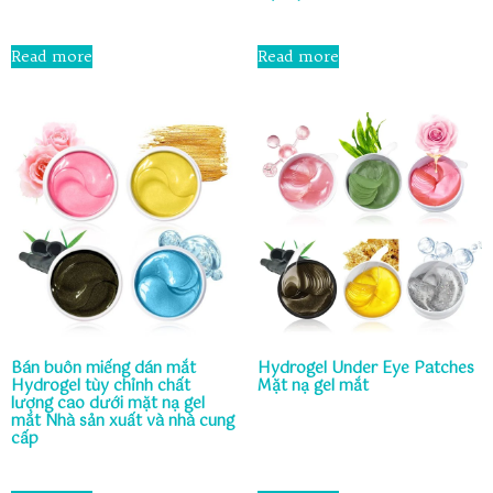
Rated
0
Rated
out
0
Read more
Read more
of
out
5
of
5
Bán buôn miếng dán mắt
Hydrogel Under Eye Patches
Hydrogel tùy chỉnh chất
Mặt nạ gel mắt
lượng cao dưới mặt nạ gel
mắt Nhà sản xuất và nhà cung
Rated
cấp
0
out
of
Rated
5