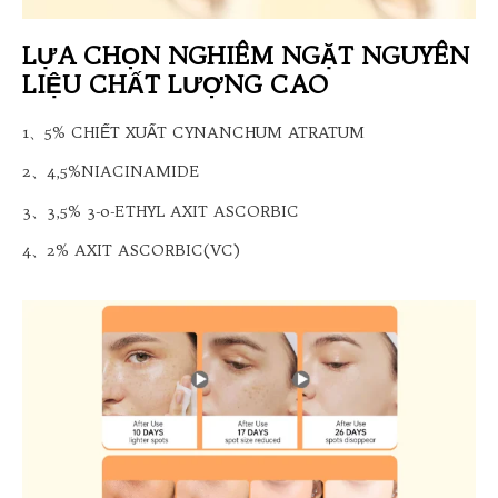
LỰA CHỌN NGHIÊM NGẶT NGUYÊN
LIỆU CHẤT LƯỢNG CAO
1、5% CHIẾT XUẤT CYNANCHUM ATRATUM
2、4,5%NIACINAMIDE
3、3,5% 3-o-ETHYL AXIT ASCORBIC
4、2% AXIT ASCORBIC(VC)