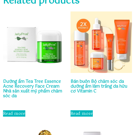
Related products
Dưỡng ẩm Tea Tree Essence
Bán buôn Bộ chăm sóc da
Acne Recovery Face Cream
dưỡng ẩm làm trắng da hữu
Nhà sản xuất mỹ phẩm chăm
cơ Vitamin C
sóc da
Rated
0
Rated
out
0
Read more
Read more
of
out
5
of
5