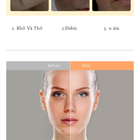
1. Khô Và Thô
2.Điểm
3. u ám