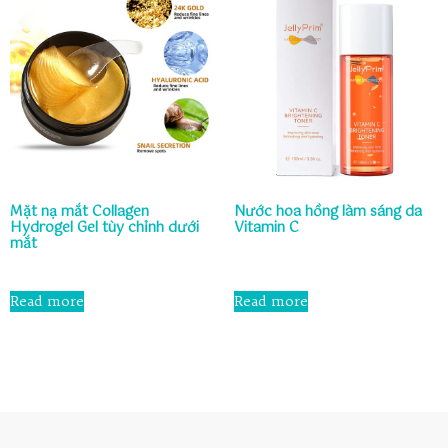
Mặt nạ mắt Collagen
Nước hoa hồng làm sáng da
Hydrogel Gel tùy chỉnh dưới
Vitamin C
mắt
Rated
0
Rated
out
0
Read more
Read more
of
out
5
of
5