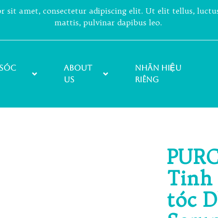
sit amet, consectetur adipiscing elit. Ut elit tellus, luct
mattis, pulvinar dapibus leo.
sóc
About
NHÃN HIỆU
Us
RIÊNG
PURC
Tinh
tóc D