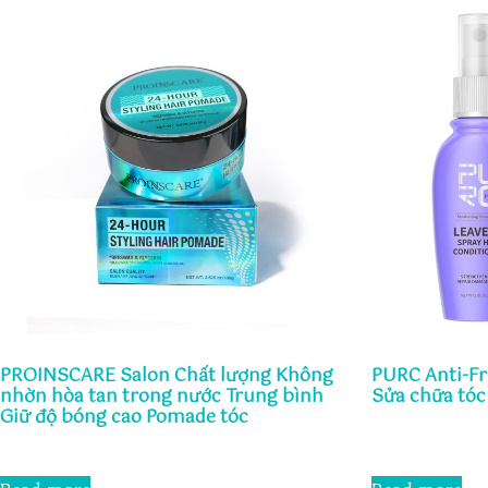
PROINSCARE Salon Chất lượng Không
PURC Anti-Fr
nhờn hòa tan trong nước Trung bình
Sửa chữa tóc
Giữ độ bóng cao Pomade tóc
Rated
0
Rated
out
0
of