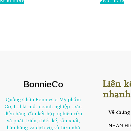
Read more
Read more
out
5
of
5
Liên k
nhanh
Quảng Châu BonnieCo Mỹ phẩm
Co, Ltd là một doanh nghiệp toàn
Về chúng 
diện hàng đầu kết hợp nghiên cứu
và phát triển, thiết kế, sản xuất,
NHÃN HI
bán hàng và dịch vụ, sở hữu nhà