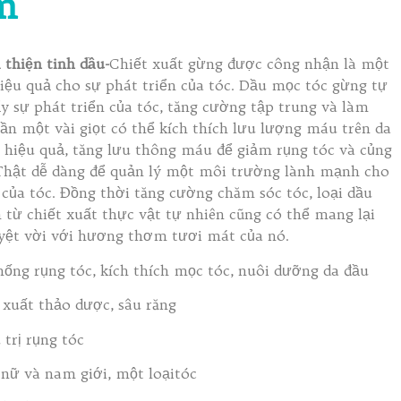
m
 thiện tinh dầu-
Chiết xuất gừng được công nhận là một
iệu quả cho sự phát triển của tóc. Dầu mọc tóc gừng tự
y sự phát triển của tóc, tăng cường tập trung và làm
cần một vài giọt có thể kích thích lưu lượng máu trên da
 hiệu quả, tăng lưu thông máu để giảm rụng tóc và củng
 Thật dễ dàng để quản lý một môi trường lành mạnh cho
 của tóc. Đồng thời tăng cường chăm sóc tóc, loại dầu
từ chiết xuất thực vật tự nhiên cũng có thể mang lại
ệt vời với hương thơm tươi mát của nó.
ống rụng tóc, kích thích mọc tóc, nuôi dưỡng da đầu
 xuất thảo dược, sâu răng
 trị rụng tóc
nữ và nam giới, một loại
tóc