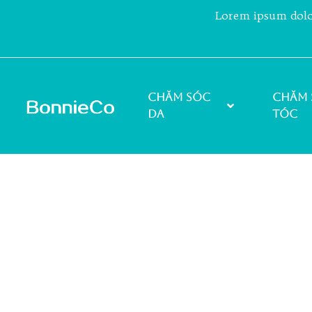
Lorem ipsum dolor 
Chăm sóc
Chăm 
da
tóc