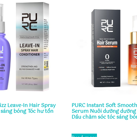
izz Leave-In Hair Spray
PURC Instant Soft Smooth 
 sáng bóng Tóc hư tổn
Serum Nuôi dưỡng dưỡng
Dầu chăm sóc tóc sáng bó
Rated
0