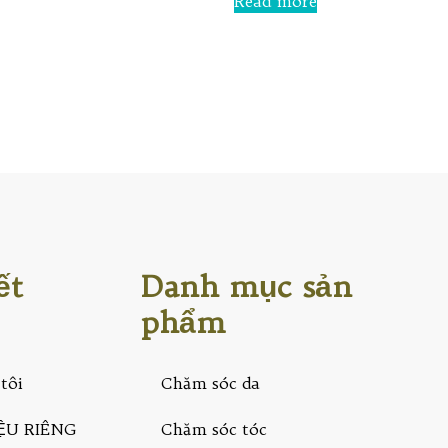
Read more
out
of
5
ết
Danh mục sản
phẩm
tôi
Chăm sóc da
ỆU RIÊNG
Chăm sóc tóc