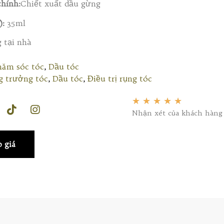
hính:
Chiết xuất dầu gừng
):
35ml
 tại nhà
ăm sóc tóc
,
Dầu tóc
g trưởng tóc
,
Dầu tóc
,
Điều trị rụng tóc
★
★
★
★
★
Nhận xét của khách hàng
 giá