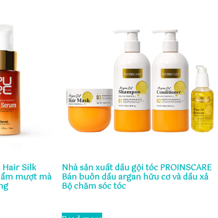
Hair Silk
Nhà sản xuất dầu gội tóc PROINSCARE
 ẩm mượt mà
Bán buôn dầu argan hữu cơ và dầu xả
ng
Bộ chăm sóc tóc
Rated
0