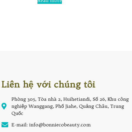
Read more
out
of
5
Liên hệ với chúng tôi
Phòng 305, Tòa nhà 2, Huihetiandi, Số 26, Khu công
nghiệp Wanggang, Phố Jiahe, Quảng Châu, Trung
Quốc
E-mail: info@bonniecobeauty.com