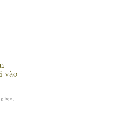
ãn
i vào
ng bạn,