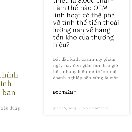
thiểu là 3.000 chai –
Làm thế nào OEM
linh hoạt có thể phá
vỡ tình thế tiến thoái
lưỡng nan về hàng
tồn kho của thương
hiệu?
Bắt đầu kinh doanh mỹ phẩm
ngày nay đơn giản hơn bao giờ
hết, nhưng biến nó thành một
chính
doanh nghiệp bền vững là một
hỉnh
g bạn
ĐỌC THÊM "
 tiêu dùng
June 26, 2025
No Comments