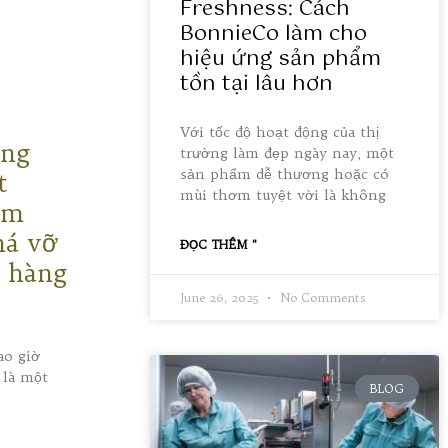
Freshness: Cách
BonnieCo làm cho
hiệu ứng sản phẩm
tồn tại lâu hơn
Với tốc độ hoạt động của thị
àng
trường làm đẹp ngày nay, một
sản phẩm dễ thương hoặc có
t
mùi thơm tuyệt vời là không
àm
há vỡ
ĐỌC THÊM "
ề hàng
June 26, 2025
No Comments
ao giờ
 là một
BLOG