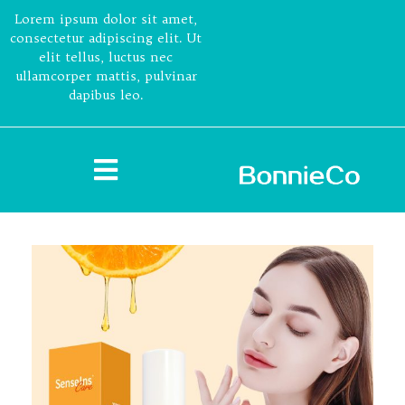
Lorem ipsum dolor sit amet,
consectetur adipiscing elit. Ut
elit tellus, luctus nec
ullamcorper mattis, pulvinar
dapibus leo.