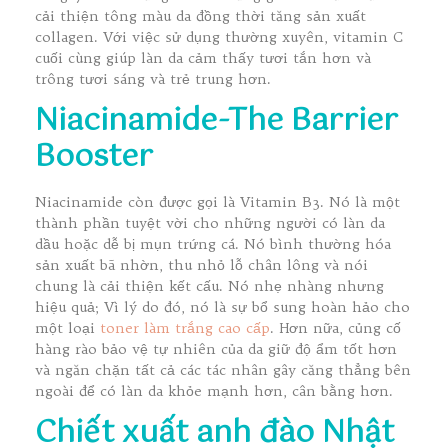
cải thiện tông màu da đồng thời tăng sản xuất
collagen. Với việc sử dụng thường xuyên, vitamin C
cuối cùng giúp làn da cảm thấy tươi tắn hơn và
trông tươi sáng và trẻ trung hơn.
Niacinamide-The Barrier
Booster
Niacinamide còn được gọi là Vitamin B3. Nó là một
thành phần tuyệt vời cho những người có làn da
dầu hoặc dễ bị mụn trứng cá. Nó bình thường hóa
sản xuất bã nhờn, thu nhỏ lỗ chân lông và nói
chung là cải thiện kết cấu. Nó nhẹ nhàng nhưng
hiệu quả; Vì lý do đó, nó là sự bổ sung hoàn hảo cho
một loại
toner làm trắng cao cấp
. Hơn nữa, củng cố
hàng rào bảo vệ tự nhiên của da giữ độ ẩm tốt hơn
và ngăn chặn tất cả các tác nhân gây căng thẳng bên
ngoài để có làn da khỏe mạnh hơn, cân bằng hơn.
Chiết xuất anh đào Nhật