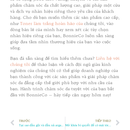
phẩm chăm sóc da chất lượng cao, giải pháp một cửa
và dịch vụ nhãn hiệu riêng theo yêu cầu của khách
hàng. Cho dù bạn muốn thêm các sản phẩm cao cấp,
như
Toner làm trắng hoàn hảo của
chúng tôi, vào
dòng bán lẻ của mình hay xem xét các tùy chọn
nhãn hiệu riêng của bạn, BonnieCo luôn sẵn sàng
giúp đưa tầm nhìn thương hiệu của bạn vào cuộc
sống.
Bạn đã sẵn sàng để tìm hiểu thêm chưa?
Liên hệ với
chúng tôi
để thảo luận về cách đội ngũ giàu kinh
nghiệm của chúng tôi có thể giúp doanh nghiệp của
bạn thành công với các sản phẩm và giải pháp chăm
sóc da đẳng cấp thế giới phù hợp với nhu cầu của
bạn. Hành trình chăm sóc da tuyệt vời của bạn bắt
đầu với BonnieCo — hãy tiếp cận ngay hôm nay!
TRƯỚC
TIẾP THEO
Tại sao dầu gội và dầu xả argan lại cần thiết cho thói quen chăm sóc tóc của bạn
Mở khóa bí quyết để có mái tóc đẹp với Serum dưỡng tóc của chúng tôi