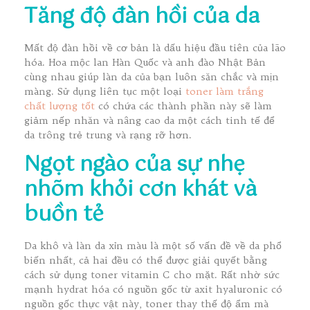
Tăng độ đàn hồi của da
Mất độ đàn hồi về cơ bản là dấu hiệu đầu tiên của lão
hóa. Hoa mộc lan Hàn Quốc và anh đào Nhật Bản
cùng nhau giúp làn da của bạn luôn săn chắc và mịn
màng. Sử dụng liên tục một loại
toner làm trắng
chất lượng tốt
có chứa các thành phần này sẽ làm
giảm nếp nhăn và nâng cao da một cách tinh tế để
da trông trẻ trung và rạng rỡ hơn.
Ngọt ngào của sự nhẹ
nhõm khỏi cơn khát và
buồn tẻ
Da khô và làn da xỉn màu là một số vấn đề về da phổ
biến nhất, cả hai đều có thể được giải quyết bằng
cách sử dụng toner vitamin C cho mặt. Rất nhờ sức
mạnh hydrat hóa có nguồn gốc từ axit hyaluronic có
nguồn gốc thực vật này, toner thay thế độ ẩm mà