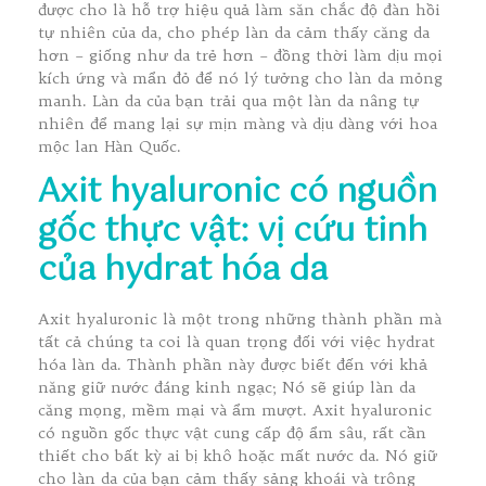
được cho là hỗ trợ hiệu quả làm săn chắc độ đàn hồi
tự nhiên của da, cho phép làn da cảm thấy căng da
hơn – giống như da trẻ hơn – đồng thời làm dịu mọi
kích ứng và mẩn đỏ để nó lý tưởng cho làn da mỏng
manh. Làn da của bạn trải qua một làn da nâng tự
nhiên để mang lại sự mịn màng và dịu dàng với hoa
mộc lan Hàn Quốc.
Axit hyaluronic có nguồn
gốc thực vật: vị cứu tinh
của hydrat hóa da
Axit hyaluronic là một trong những thành phần mà
tất cả chúng ta coi là quan trọng đối với việc hydrat
hóa làn da. Thành phần này được biết đến với khả
năng giữ nước đáng kinh ngạc; Nó sẽ giúp làn da
căng mọng, mềm mại và ẩm mượt. Axit hyaluronic
có nguồn gốc thực vật cung cấp độ ẩm sâu, rất cần
thiết cho bất kỳ ai bị khô hoặc mất nước da. Nó giữ
cho làn da của bạn cảm thấy sảng khoái và trông