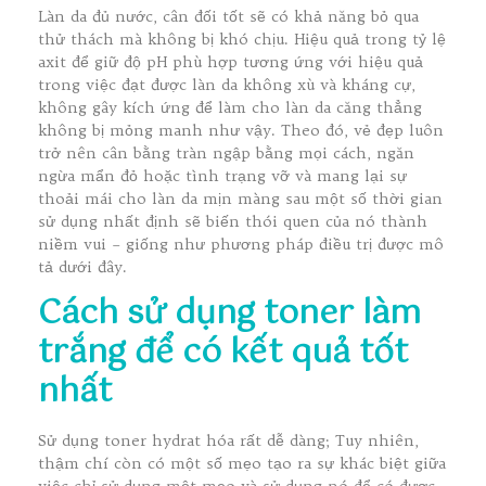
Làn da đủ nước, cân đối tốt sẽ có khả năng bỏ qua
thử thách mà không bị khó chịu. Hiệu quả trong tỷ lệ
axit để giữ độ pH phù hợp tương ứng với hiệu quả
trong việc đạt được làn da không xù và kháng cự,
không gây kích ứng để làm cho làn da căng thẳng
không bị mỏng manh như vậy. Theo đó, vẻ đẹp luôn
trở nên cân bằng tràn ngập bằng mọi cách, ngăn
ngừa mẩn đỏ hoặc tình trạng vỡ và mang lại sự
thoải mái cho làn da mịn màng sau một số thời gian
sử dụng nhất định sẽ biến thói quen của nó thành
niềm vui – giống như phương pháp điều trị được mô
tả dưới đây.
Cách sử dụng toner làm
trắng để có kết quả tốt
nhất
Sử dụng toner hydrat hóa rất dễ dàng; Tuy nhiên,
thậm chí còn có một số mẹo tạo ra sự khác biệt giữa
việc chỉ sử dụng một mẹo và sử dụng nó để có được