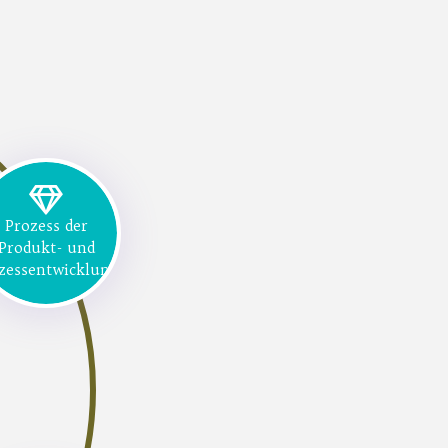
Prozess der
Produkt- und
zessentwicklung