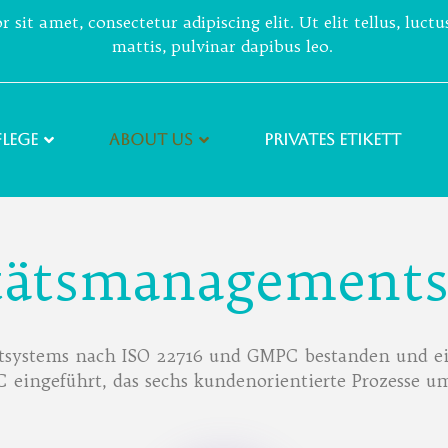
sit amet, consectetur adipiscing elit. Ut elit tellus, luct
mattis, pulvinar dapibus leo.
lege
About Us
PRIVATES ETIKETT
tätsmanagement
ntsystems nach ISO 22716 und GMPC bestanden und e
eingeführt, das sechs kundenorientierte Prozesse um