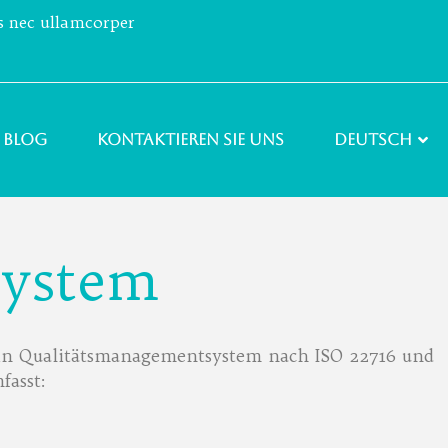
us nec ullamcorper
Blog
Kontaktieren Sie uns
Deutsch
system
in Qualitätsmanagementsystem nach ISO 22716 und
fasst: