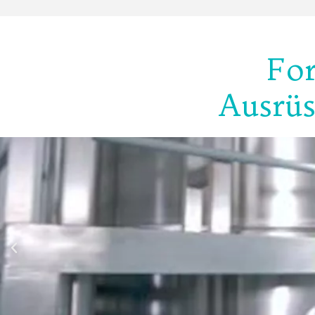
For
Ausrüs