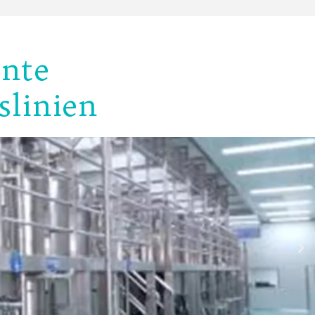
ente
slinien