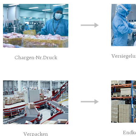
Versiegelu
Chargen-Nr.Druck
Endko
Verpacken