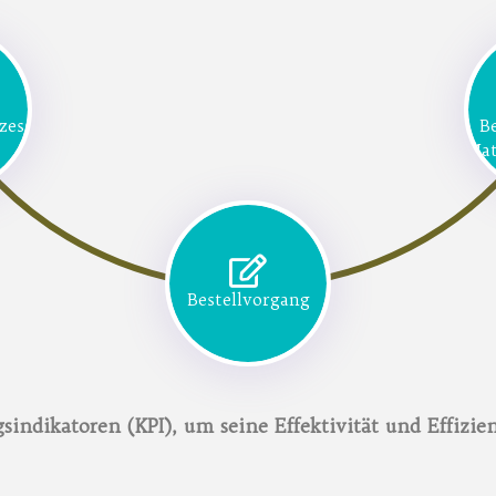
zess
B
Mat
Bestellvorgang
gsindikatoren (KPI), um seine Effektivität und Effiz