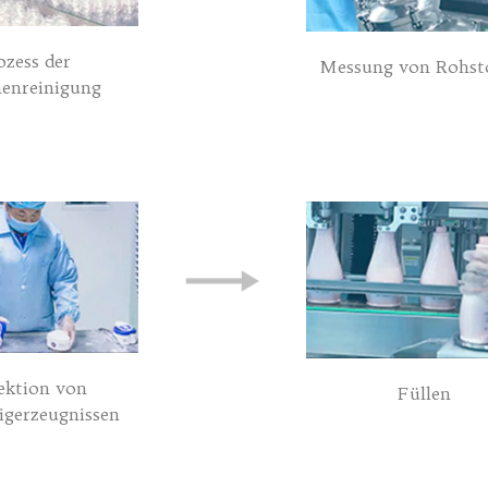
ozess der
Messung von Rohst
henreinigung
ektion von
Füllen
igerzeugnissen