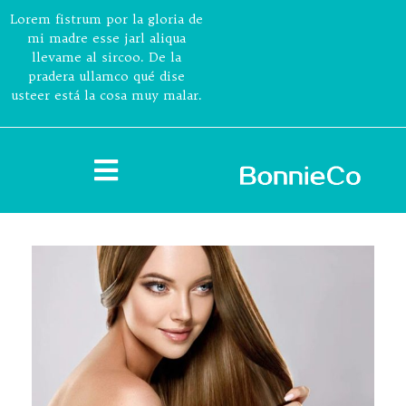
Lorem fistrum por la gloria de
mi madre esse jarl aliqua
llevame al sircoo. De la
pradera ullamco qué dise
usteer está la cosa muy malar.