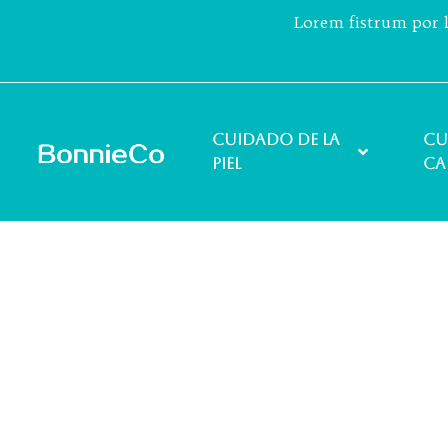
Lorem fistrum por l
Cuidado de la
Cu
piel
ca