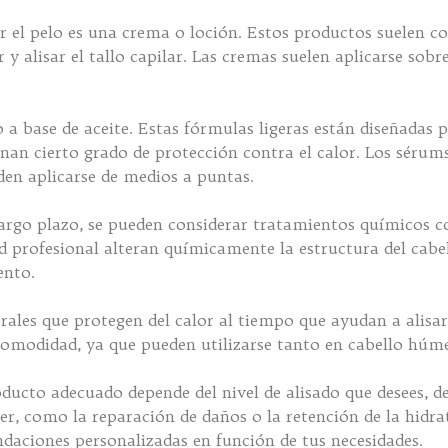
r el pelo es una crema o loción. Estos productos suelen c
 y alisar el tallo capilar. Las cremas suelen aplicarse sob
a base de aceite. Estas fórmulas ligeras están diseñadas
onan cierto grado de protección contra el calor. Los sérum
den aplicarse de medios a puntas.
argo plazo, se pueden considerar tratamientos químicos c
ad profesional alteran químicamente la estructura del cab
ento.
rales que protegen del calor al tiempo que ayudan a alisa
 comodidad, ya que pueden utilizarse tanto en cabello hú
oducto adecuado depende del nivel de alisado que desees, de
er, como la reparación de daños o la retención de la hidr
aciones personalizadas en función de tus necesidades.