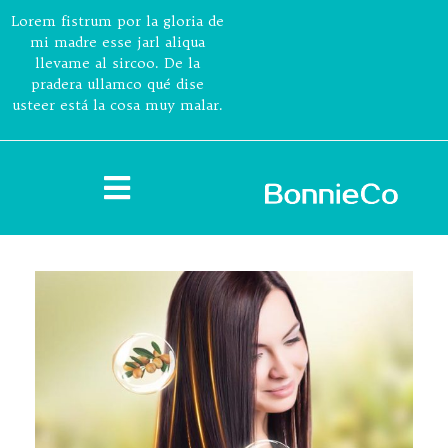
Lorem fistrum por la gloria de
mi madre esse jarl aliqua
llevame al sircoo. De la
pradera ullamco qué dise
usteer está la cosa muy malar.