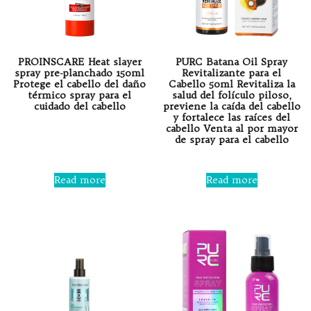
PROINSCARE Heat slayer
PURC Batana Oil Spray
spray pre-planchado 150ml
Revitalizante para el
Protege el cabello del daño
Cabello 50ml Revitaliza la
térmico spray para el
salud del folículo piloso,
cuidado del cabello
previene la caída del cabello
y fortalece las raíces del
cabello Venta al por mayor
Rated
de spray para el cabello
0
out
of
5
Rated
0
Read more
Read more
out
of
5