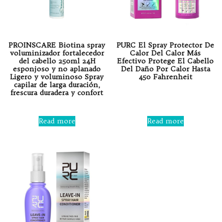
PROINSCARE Biotina spray
PURC El Spray Protector De
voluminizador fortalecedor
Calor Del Calor Más
del cabello 250ml 24H
Efectivo Protege El Cabello
esponjoso y no aplanado
Del Daño Por Calor Hasta
Ligero y voluminoso Spray
450 Fahrenheit
capilar de larga duración,
frescura duradera y confort
Rated
0
out
Rated
of
0
Read more
Read more
5
out
of
5