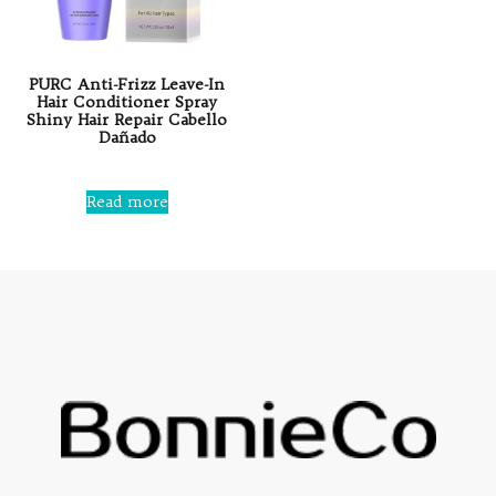
PURC Anti-Frizz Leave-In
Hair Conditioner Spray
Shiny Hair Repair Cabello
Dañado
Rated
0
Read more
out
of
5