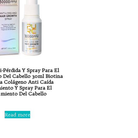
-Pérdida Y Spray Para El
 Del Cabello 30ml Biotina
a Colágeno Anti Caída
iento Y Spray Para El
imiento Del Cabello
Rated
0
Read more
out
of
5