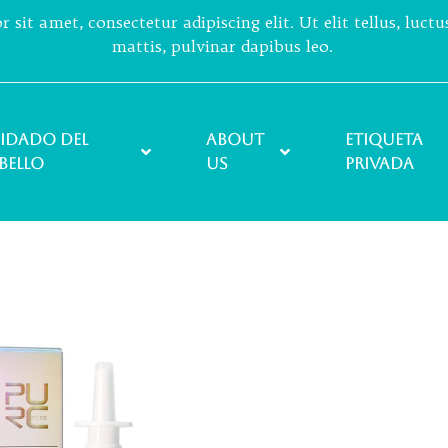
sit amet, consectetur adipiscing elit. Ut elit tellus, luct
mattis, pulvinar dapibus leo.
idado del
About
ETIQUETA
bello
Us
PRIVADA