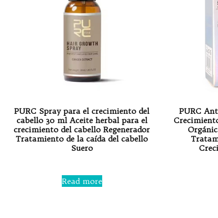
PURC Spray para el crecimiento del
PURC Anti
cabello 30 ml Aceite herbal para el
Crecimiento
crecimiento del cabello Regenerador
Orgánic
Tratamiento de la caída del cabello
Tratam
Suero
Crec
Rated
0
Read more
out
of
5