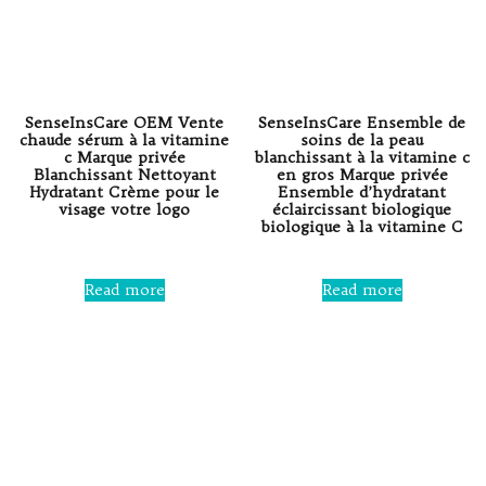
SenseInsCare OEM Vente
SenseInsCare Ensemble de
chaude sérum à la vitamine
soins de la peau
c Marque privée
blanchissant à la vitamine c
Blanchissant Nettoyant
en gros Marque privée
Hydratant Crème pour le
Ensemble d’hydratant
visage votre logo
éclaircissant biologique
biologique à la vitamine C
Rated
0
Rated
out
0
Read more
Read more
of
out
5
of
5