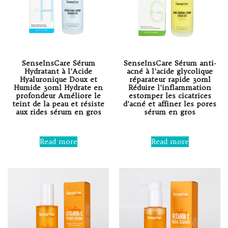
SenseInsCare Sérum
SenseInsCare Sérum anti-
Hydratant à l’Acide
acné à l’acide glycolique
Hyaluronique Doux et
réparateur rapide 30ml
Humide 30ml Hydrate en
Réduire l’inflammation
profondeur Améliore le
estomper les cicatrices
teint de la peau et résiste
d’acné et affiner les pores
aux rides sérum en gros
sérum en gros
Rated
Rated
0
0
Read more
Read more
out
out
of
of
5
5