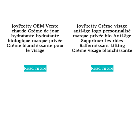
JoyPretty OEM Vente
JoyPretty Crème visage
chaude Crème de jour
anti-âge logo personnalisé
hydratante hydratante
marque privée bio Anti-âge
biologique marque privée
Supprimer les rides
Crème blanchissante pour
Raffermissant Lifting
le visage
Crème visage blanchissante
Rated
Rated
0
0
Read more
Read more
out
out
of
of
5
5