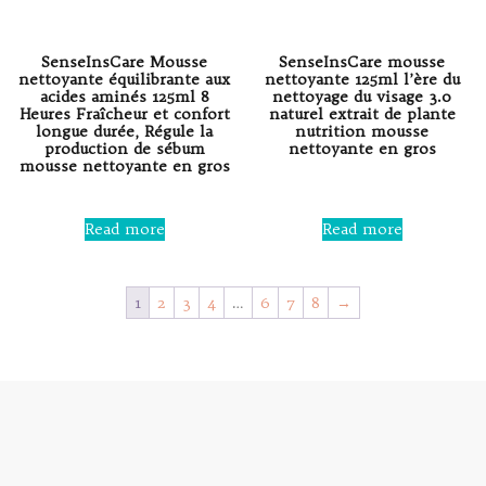
SenseInsCare Mousse
SenseInsCare mousse
nettoyante équilibrante aux
nettoyante 125ml l’ère du
acides aminés 125ml 8
nettoyage du visage 3.0
Heures Fraîcheur et confort
naturel extrait de plante
longue durée, Régule la
nutrition mousse
production de sébum
nettoyante en gros
mousse nettoyante en gros
Rated
0
Rated
out
0
Read more
Read more
of
out
5
of
5
1
2
3
4
…
6
7
8
→