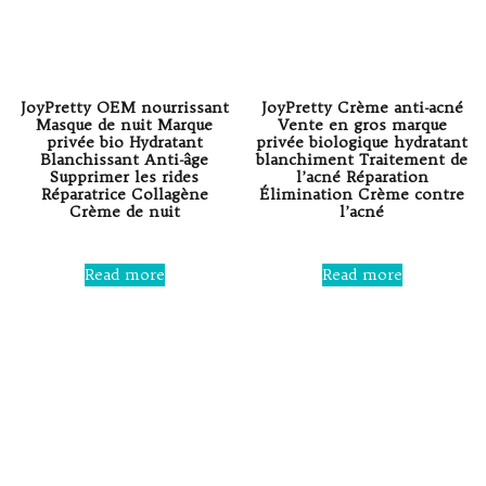
JoyPretty OEM nourrissant
JoyPretty Crème anti-acné
Masque de nuit Marque
Vente en gros marque
privée bio Hydratant
privée biologique hydratant
Blanchissant Anti-âge
blanchiment Traitement de
Supprimer les rides
l’acné Réparation
Réparatrice Collagène
Élimination Crème contre
Crème de nuit
l’acné
Rated
Rated
0
0
Read more
Read more
out
out
of
of
5
5