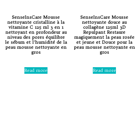
SenseInsCare Mousse
SenseInsCare Mousse
nettoyante cristalline à la
nettoyante douce au
vitamine C 125 ml 3 en 1
collagène 125ml 3D
nettoyant en profondeur au
Repulpant Restaure
niveau des pores équilibre
magiquement la peau rosée
le sébum et l’humidité de la
et jeune et Douce pour la
peau mousse nettoyante en
peau mousse nettoyante en
gros
gros
Rated
Rated
0
0
Read more
Read more
out
out
of
of
5
5