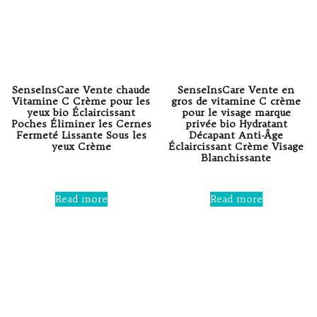
SenseInsCare Vente chaude
SenseInsCare Vente en
Vitamine C Crème pour les
gros de vitamine C crème
yeux bio Éclaircissant
pour le visage marque
Poches Éliminer les Cernes
privée bio Hydratant
Fermeté Lissante Sous les
Décapant Anti-Âge
yeux Crème
Éclaircissant Crème Visage
Blanchissante
Rated
0
Rated
out
0
Read more
Read more
of
out
5
of
5