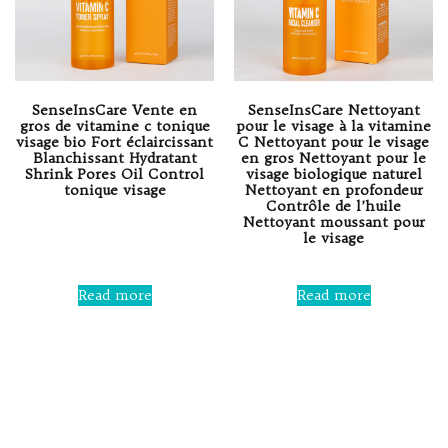
SenseInsCare Vente en
SenseInsCare Nettoyant
gros de vitamine c tonique
pour le visage à la vitamine
visage bio Fort éclaircissant
C Nettoyant pour le visage
Blanchissant Hydratant
en gros Nettoyant pour le
Shrink Pores Oil Control
visage biologique naturel
tonique visage
Nettoyant en profondeur
Contrôle de l’huile
Nettoyant moussant pour
Rated
le visage
0
out
of
5
Rated
0
Read more
Read more
out
of
5