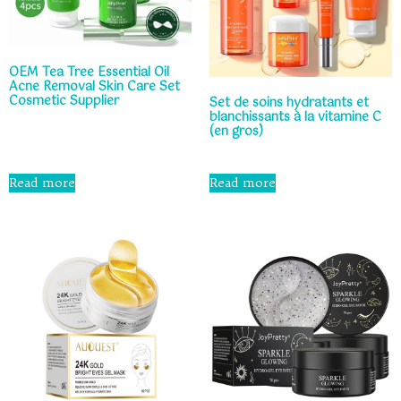
OEM Tea Tree Essential Oil
Acne Removal Skin Care Set
Cosmetic Supplier
Set de soins hydratants et
blanchissants à la vitamine C
(en gros)
Rated
0
out
Rated
of
0
5
Read more
Read more
out
of
5