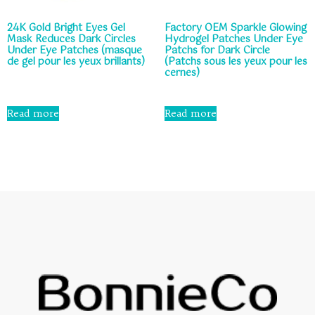
24K Gold Bright Eyes Gel
Factory OEM Sparkle Glowing
Mask Reduces Dark Circles
Hydrogel Patches Under Eye
Under Eye Patches (masque
Patchs for Dark Circle
de gel pour les yeux brillants)
(Patchs sous les yeux pour les
cernes)
Rated
0
Rated
out
0
Read more
Read more
of
out
5
of
5