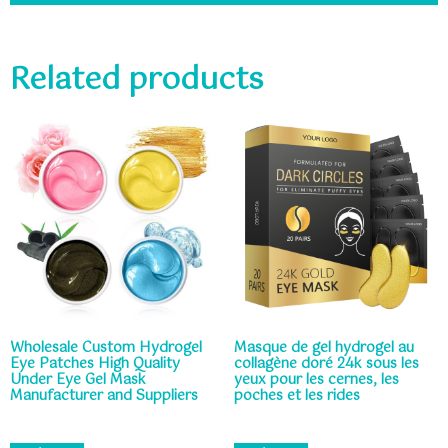
Related products
Wholesale Custom Hydrogel
Masque de gel hydrogel au
Eye Patches High Quality
collagène doré 24k sous les
Under Eye Gel Mask
yeux pour les cernes, les
Manufacturer and Suppliers
poches et les rides
Rated
Rated
0
0