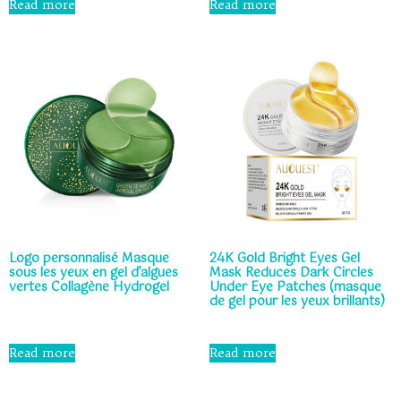
Read more
Read more
out
out
of
of
5
5
Logo personnalisé Masque
24K Gold Bright Eyes Gel
sous les yeux en gel d’algues
Mask Reduces Dark Circles
vertes Collagène Hydrogel
Under Eye Patches (masque
de gel pour les yeux brillants)
Rated
0
Rated
out
0
Read more
Read more
of
out
5
of
5